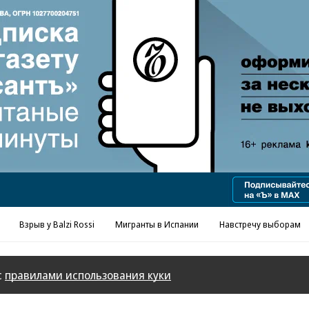
Реклама в «Ъ» www.kommersant.ru/ad
Взрыв у Balzi Rossi
Мигранты в Испании
Навстречу выборам
с
правилами использования куки