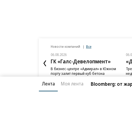
Новости компаний
Все
06.08.2026
06.
ГК «Галс-Девелопмент»
«Д
В бизнес-центре «Адмирал» в Южном
Тре
порту залит первый куб бетона
нед
слу
Лента
Моя лента
Bloomberg: от жа
Благотворительный фонд
О «Коммер
Архив
Контакты