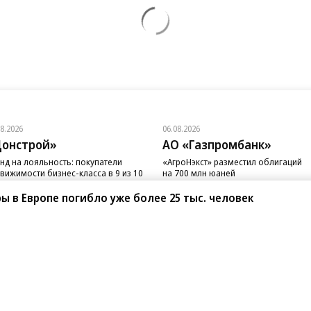
08.2026
06.08.2026
онстрой»
АО «Газпромбанк»
нд на лояльность: покупатели
«АгроНэкст» разместил облигаций
вижимости бизнес-класса в 9 из 10
на 700 млн юаней
чаев остаются в сегменте
ры в Европе погибло уже более 25 тыс. человек
санте»
Реклама
Обратная связь
Вакансии
Правовая информация
Android
E-mail рассылки