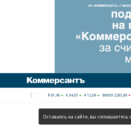
Коммерсантъ
$ 81,40
€ 94,05
¥ 12,08
IMOEX 2285,88
Предыдущая
страница
Оставаясь на сайте, вы соглашаетесь 