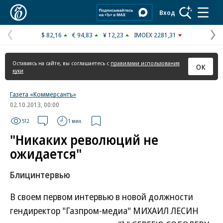
Коммерсантъ
Вход
$ 82,16
€ 94,83
¥ 12,23
IMOEX 2281,31
Предыдущая
С
страница
с
Оставаясь на сайте, вы соглашаетесь с
правилами использования
ОК
куки
Газета «Коммерсантъ»
02.10.2013, 00:00
512
1 мин.
"Никаких революций не
ожидается"
Блицинтервью
В своем первом интервью в новой должности
гендиректор "Газпром-медиа" МИХАИЛ ЛЕСИН