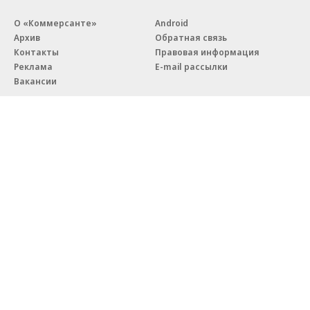
О «Коммерсанте»
Android
Архив
Обратная связь
Контакты
Правовая информация
Реклама
E-mail рассылки
Вакансии
18+
© АО «Коммерсантъ». 127006, Москва, Оружейный переулок д. 41,
тел. +7 (495) 797-69-70.
Сетевое издание «Коммерсантъ» (доменное имя сайта:
kommersant.ru) зарегистрировано Федеральной службой
по надзору в сфере связи, информационных технологий и массовых
коммуникаций (Роскомнадзор), регистрационный номер и дата
принятия решения о регистрации: серия
Эл № ФС77-76922
от 11 октября 2019 г.
Партнерские проекты/материалы, новости компаний, материалы
с пометкой «Промо» и «Официальное сообщение» опубликованы
на коммерческой основе.