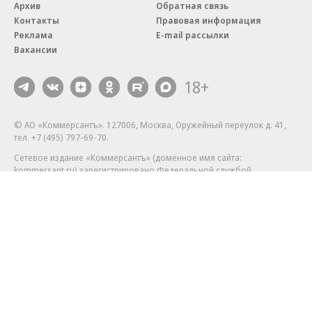
Архив
Обратная связь
Контакты
Правовая информация
Реклама
E-mail рассылки
Вакансии
18+
© АО «Коммерсантъ». 127006, Москва, Оружейный переулок д. 41,
тел. +7 (495) 797-69-70.
Сетевое издание «Коммерсантъ» (доменное имя сайта:
kommersant.ru) зарегистрировано Федеральной службой
по надзору в сфере связи, информационных технологий и массовых
коммуникаций (Роскомнадзор), регистрационный номер и дата
принятия решения о регистрации: серия
Эл № ФС77-76922
от 11 октября 2019 г.
Партнерские проекты/материалы, новости компаний, материалы
с пометкой «Промо» и «Официальное сообщение» опубликованы
на коммерческой основе.
На kommersant.ru применяются рекомендательные технологии.
Подробнее