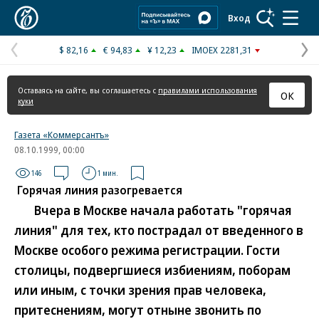
Коммерсантъ
Вход
$ 82,16
€ 94,83
¥ 12,23
IMOEX 2281,31
Предыдущая
С
страница
с
Оставаясь на сайте, вы соглашаетесь с
правилами использования
ОК
куки
Газета «Коммерсантъ»
08.10.1999, 00:00
146
1 мин.
Горячая линия разогревается
Вчера в Москве начала работать "горячая
линия" для тех, кто пострадал от введенного в
Москве особого режима регистрации. Гости
столицы, подвергшиеся избиениям, поборам
или иным, с точки зрения прав человека,
притеснениям, могут отныне звонить по