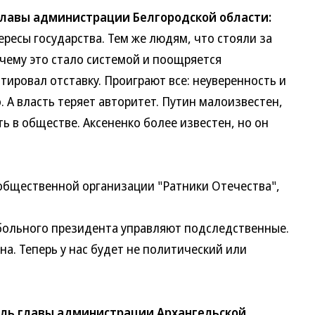
главы администрации Белгородской области:
сы государства. Тем же людям, что стояли за
очему это стало системой и поощряется
тировал отставку. Проиграют все: неуверенность и
. А власть теряет авторитет. Путин малоизвестен,
ь в обществе. Аксененко более известен, но он
щественной организации "Ратники Отечества",
ольного президента управляют подследственные.
а. Теперь у нас будет не политический или
ль главы администрации Архангельской