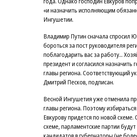
года. Однако господин Евкуров поп
«и назначить исполняющим обязанн
Ингушетии.
Владимир Путин сначала спросил Юн
бороться за пост руководителя реги
поблагодарить вас за работу... Хо
президент и согласился назначить
главы региона. Соответствующий ук
Дмитрий Песков, подписан.
Весной Ингушетия уже отменила п
главы региона. Поэтому избираться
Евкурову придется по новой схеме. 
схеме, парламентские партии будут
кандидатов в губернаторы (не боле