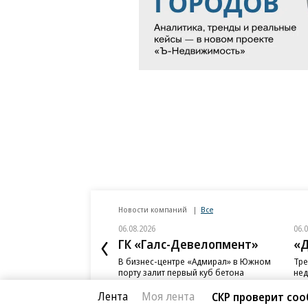
Новости компаний
Все
06.08.2026
06.
ГК «Галс-Девелопмент»
«Д
В бизнес-центре «Адмирал» в Южном
Тре
порту залит первый куб бетона
нед
слу
Лента
Моя лента
СКР проверит со