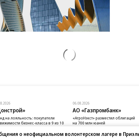
08.2026
06.08.2026
онстрой»
АО «Газпромбанк»
нд на лояльность: покупатели
«АгроНэкст» разместил облигаций
вижимости бизнес-класса в 9 из 10
на 700 млн юаней
чаев остаются в сегменте
общения о неофициальном волонтерском лагере в Приэл