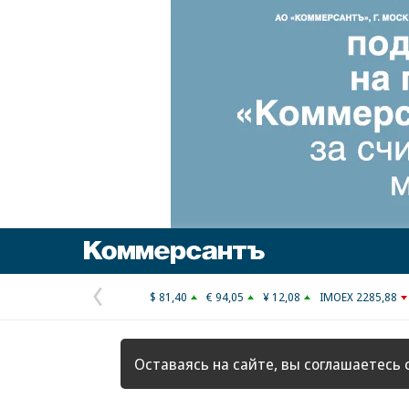
Коммерсантъ
$ 81,40
€ 94,05
¥ 12,08
IMOEX 2285,88
Предыдущая
страница
Оставаясь на сайте, вы соглашаетесь 