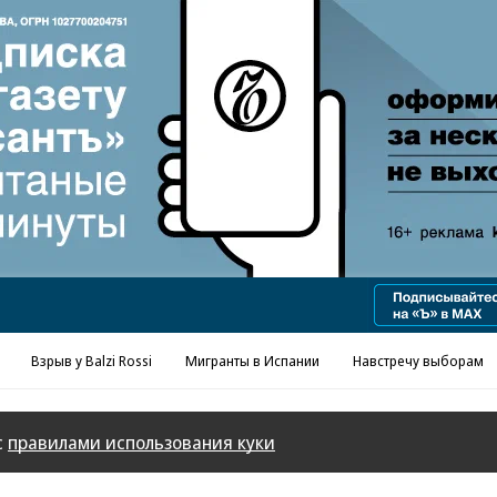
Реклама в «Ъ» www.kommersant.ru/ad
Взрыв у Balzi Rossi
Мигранты в Испании
Навстречу выборам
с
правилами использования куки