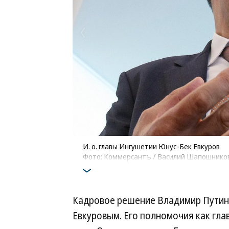
И. о. главы Ингушетии Юнус-Бек Евкуров
Фото: Коммерсантъ / Василий Шапошнико
Кадровое решение Владимир Путин 
Евкуровым. Его полномочия как гла