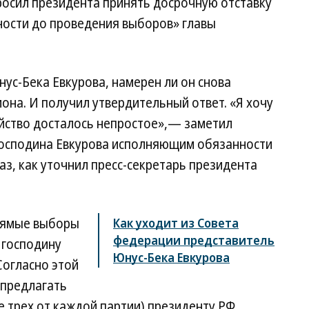
росил президента принять досрочную отставку
ости до проведения выборов» главы
ус-Бека Евкурова, намерен ли он снова
она. И получил утвердительный ответ. «Я хочу
зяйство досталось непростое»,— заметил
 господина Евкурова исполняющим обязанности
аз, как уточнил пресс-секретарь президента
рямые выборы
Как уходит из Совета
федерации представитель
 господину
Юнус-Бека Евкурова
Согласно этой
 предлагать
е трех от каждой партии) президенту РФ.