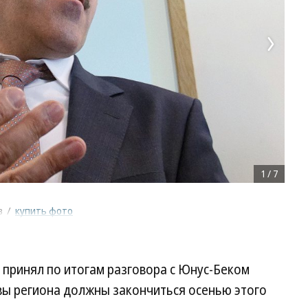
1
/
7
в
/
купить фото
принял по итогам разговора с Юнус-Беком
вы региона должны закончиться осенью этого