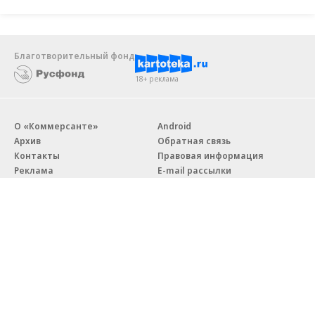
Благотворительный фонд
18+ реклама
О «Коммерсанте»
Android
Архив
Обратная связь
Контакты
Правовая информация
Реклама
E-mail рассылки
Вакансии
18+
© АО «Коммерсантъ». 127006, Москва, Оружейный переулок д. 41,
тел. +7 (495) 797-69-70.
Сетевое издание «Коммерсантъ» (доменное имя сайта:
kommersant.ru) зарегистрировано Федеральной службой