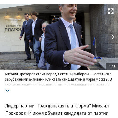
Развернуть на
1
/
3
Михаил Прохоров стоит перед тяжелым выбором — остаться с
зарубежными активами или стать кандидатом в мэры Москвы. В
случае выдвижения ему предстоит конкурировать не только с
мэром Сергеем Собяниным, но и с вице-спикером Госдумы от
КПРФ Иваном Мельниковым
Фото: Коммерсантъ / Глеб Щелкунов
/
купить фото
Лидер партии "Гражданская платформа" Михаил
Прохоров 14 июня объявит кандидата от партии