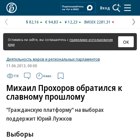
Коммерсантъ
Вход
$ 82,16
€ 94,83
¥ 12,23
IMOEX 2281,31
Предыдущая
С
страница
с
Оставаясь на сайте, вы соглашаетесь с
правилами использования
ОК
куки
Деятельность мэров и региональных парламентов
11.06.2013, 00:00
11K
4 мин.
Михаил Прохоров обратился к
славному прошлому
"Гражданскую платформу" на выборах
поддержит Юрий Лужков
Выборы