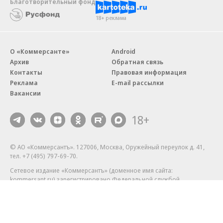
Благотворительный фонд
18+ реклама
О «Коммерсанте»
Android
Архив
Обратная связь
Контакты
Правовая информация
Реклама
E-mail рассылки
Вакансии
18+
© АО «Коммерсантъ». 127006, Москва, Оружейный переулок д. 41,
тел. +7 (495) 797-69-70.
Сетевое издание «Коммерсантъ» (доменное имя сайта:
kommersant.ru) зарегистрировано Федеральной службой
по надзору в сфере связи, информационных технологий и массовых
коммуникаций (Роскомнадзор), регистрационный номер и дата
принятия решения о регистрации: серия
Эл № ФС77-76922
от 11 октября 2019 г.