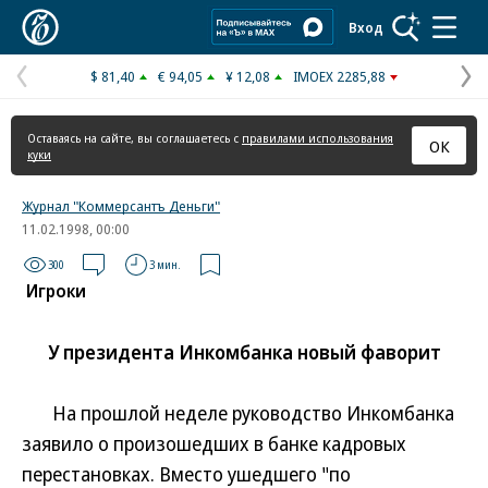
Коммерсантъ
Вход
$ 81,40
€ 94,05
¥ 12,08
IMOEX 2285,88
Предыдущая
С
страница
с
Оставаясь на сайте, вы соглашаетесь с
правилами использования
ОК
куки
Журнал "Коммерсантъ Деньги"
11.02.1998, 00:00
300
3 мин.
Игроки
У президента Инкомбанка новый фаворит
На прошлой неделе руководство Инкомбанка
заявило о произошедших в банке кадровых
перестановках. Вместо ушедшего "по