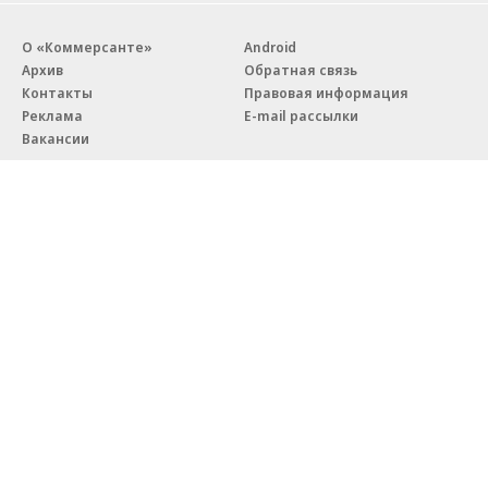
О «Коммерсанте»
Android
Архив
Обратная связь
Контакты
Правовая информация
Реклама
E-mail рассылки
Вакансии
18+
© АО «Коммерсантъ». 127006, Москва, Оружейный переулок д. 41,
тел. +7 (495) 797-69-70.
Сетевое издание «Коммерсантъ» (доменное имя сайта:
kommersant.ru) зарегистрировано Федеральной службой
по надзору в сфере связи, информационных технологий и массовых
коммуникаций (Роскомнадзор), регистрационный номер и дата
принятия решения о регистрации: серия
Эл № ФС77-76922
от 11 октября 2019 г.
Партнерские проекты/материалы, новости компаний, материалы
с пометкой «Промо» и «Официальное сообщение» опубликованы
на коммерческой основе.