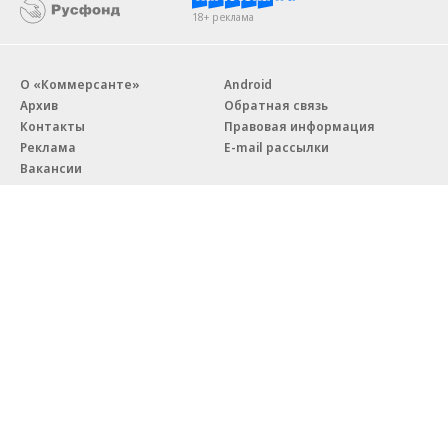
18+ реклама
О «Коммерсанте»
Android
Архив
Обратная связь
Контакты
Правовая информация
Реклама
E-mail рассылки
Вакансии
18+
© АО «Коммерсантъ». 127006, Москва, Оружейный переулок д. 41,
тел. +7 (495) 797-69-70.
Сетевое издание «Коммерсантъ» (доменное имя сайта:
kommersant.ru) зарегистрировано Федеральной службой
по надзору в сфере связи, информационных технологий и массовых
коммуникаций (Роскомнадзор), регистрационный номер и дата
принятия решения о регистрации: серия
Эл № ФС77-76922
от 11 октября 2019 г.
Партнерские проекты/материалы, новости компаний, материалы