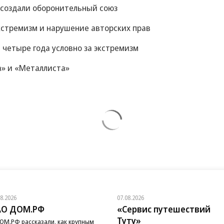
 создали оборонительный союз
экстремизм и нарушение авторских прав
 четыре года условно за экстремизм
а» и «Металлиста»
08.2026
07.08.2026
АО ДОМ.РФ
«Сервис путешествий
Туту»
ОМ.РФ рассказали, как крупным