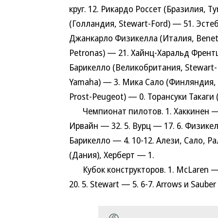
круг. 12. Рикардо Россет (Бразилия, Ty
(Голландия, Stewart-Ford) — 51. Эстеб
Джанкарло Физикелла (Италия, Benetto
Petronas) — 21. Хайнц-Харальд Френт
Барикелло (Великобритания, Stewart-
Yamaha) — 3. Мика Сало (Финляндия, 
Prost-Peugeot) — 0. Торансуки Такаги (
Чемпионат пилотов. 1. Хаккинен — 66
Ирвайн — 32. 5. Вурц — 17. 6. Физикел
Барикелло — 4. 10-12. Алези, Сало, Р
(Дания), Херберт — 1.
Кубок конструкторов. 1. McLaren — 102
20. 5. Stewart — 5. 6-7. Arrows и Sauber