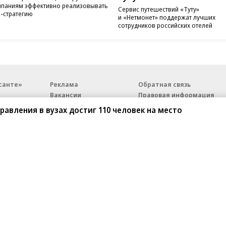
паниям эффективно реализовывать
Сервис путешествий «Туту»
-стратегию
и «Нетмонет» поддержат лучших
сотрудников российских отелей
санте»
Реклама
Обратная связь
Вакансии
Правовая информация
Android
E-mail рассылки
равления в вузах достиг 110 человек на место
реулок д. 41,
тел. +7 (495) 797-69-70.
Партнерские проекты/матери
«Промо» и «Официальное со
а: kommersant.ru) зарегистрировано
нформационных технологий
На kommersant.ru применяют
ционный номер и дата принятия
1 октября 2019 г.