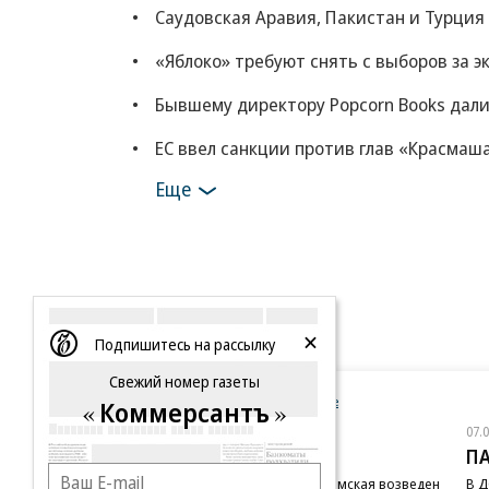
Саудовская Аравия, Пакистан и Турция
«Яблоко» требуют снять с выборов за 
Бывшему директору Popcorn Books дали
ЕС ввел санкции против глав «Красмаш
Еще
Подпишитесь на рассылку
Свежий номер газеты
Новости компаний
Все
Коммерсантъ
07.08.2026
07.
STONE
П
Бизнес-центр STONE Римская возведен
В Д