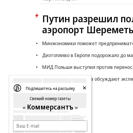
Путин разрешил по
аэропорт Шереметь
Минэкономики поможет предпринимателя
Дизтопливо в Европе подорожало до ма
МИД Польши выступил против переноса
Минфин: власти снова обсуждают экспе
Подпишитесь на рассылку
Еще
Свежий номер газеты
Коммерсантъ