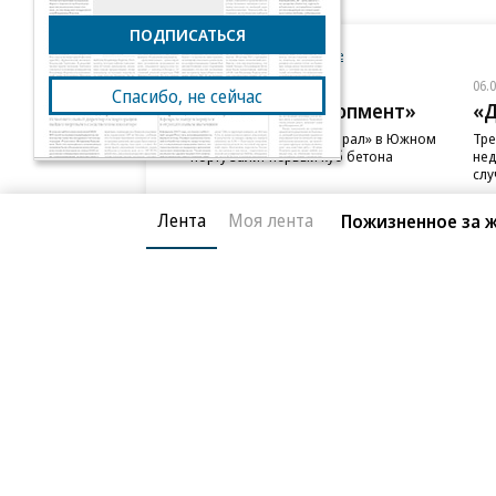
ПОДПИСАТЬСЯ
Новости компаний
Все
06.08.2026
06.
Спасибо, не сейчас
ГК «Галс-Девелопмент»
«Д
В бизнес-центре «Адмирал» в Южном
Тре
порту залит первый куб бетона
нед
слу
Лента
Моя лента
Пожизненное за 
Благотворительный фонд
О «Коммер
Архив
Контакты
18+ реклама
© АО «Коммерсантъ». 127006, Москва, Оружейный пе
Сетевое издание «Коммерсантъ» (доменное имя сайт