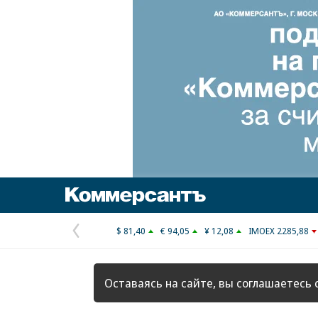
Коммерсантъ
$ 81,40
€ 94,05
¥ 12,08
IMOEX 2285,88
Предыдущая
страница
Оставаясь на сайте, вы соглашаетесь 