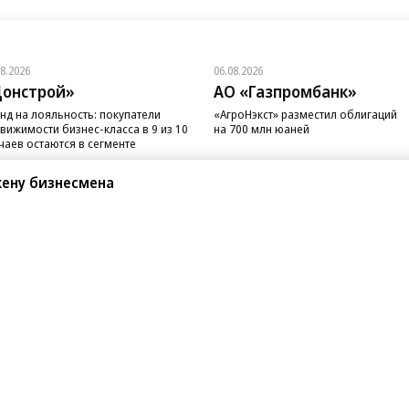
08.2026
06.08.2026
онстрой»
АО «Газпромбанк»
нд на лояльность: покупатели
«АгроНэкст» разместил облигаций
вижимости бизнес-класса в 9 из 10
на 700 млн юаней
чаев остаются в сегменте
жену бизнесмена
санте»
Реклама
Обратная связь
Вакансии
Правовая информация
Android
E-mail рассылки
реулок д. 41,
тел. +7 (495) 797-69-70.
Партнерские проекты/матери
«Промо» и «Официальное со
а: kommersant.ru) зарегистрировано