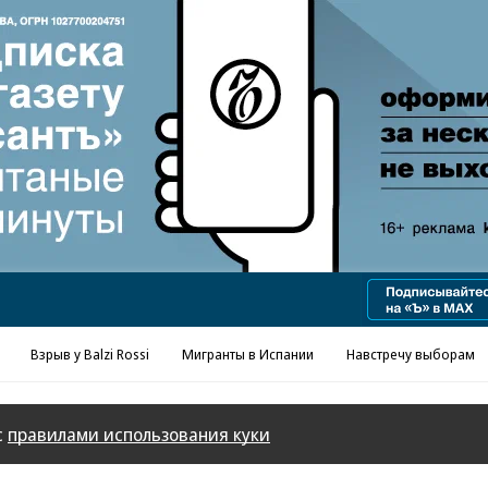
Реклама в «Ъ» www.kommersant.ru/ad
Взрыв у Balzi Rossi
Мигранты в Испании
Навстречу выборам
с
правилами использования куки