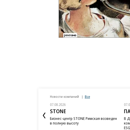
Новости компаний
Все
07.08.2026
07.
STONE
П
Бизнес-центр STONE Римская возведен
В Д
в полную высоту
ком
ESG