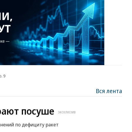
. 9
Вся лента
рают посуше
ЭКСКЛЮЗИВ
снений по дефициту ракет