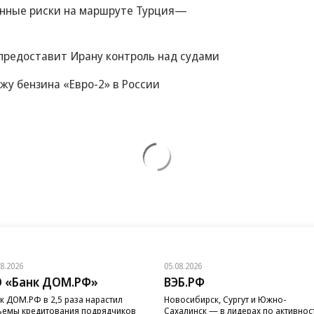
енные риски на маршруте Турция—
 предоставит Ирану контроль над судами
жу бензина «Евро-2» в России
08.2026
05.08.2026
 «Банк ДОМ.РФ»
ВЭБ.РФ
к ДОМ.РФ в 2,5 раза нарастил
Новосибирск, Сургут и Южно-
емы кредитования подрядчиков
Сахалинск — в лидерах по активнос