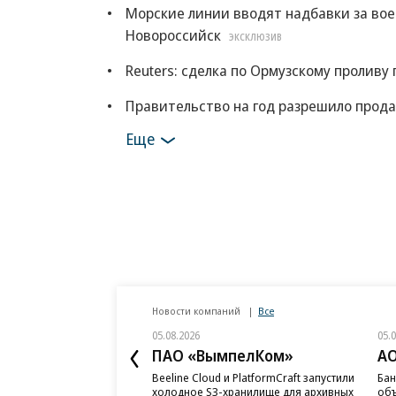
Морские линии вводят надбавки за во
Новороссийск
ЭКСКЛЮЗИВ
Reuters: сделка по Ормузскому проливу
Правительство на год разрешило прода
Еще
Новости компаний
Все
05.08.2026
05.
ПАО «ВымпелКом»
АО
Beeline Cloud и PlatformCraft запустили
Бан
холодное S3-хранилище для архивных
объ