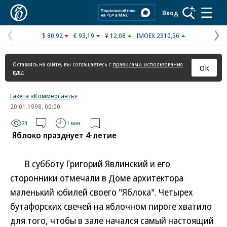
Коммерсантъ
Вход
$ 80,92
€ 93,19
¥ 12,08
IMOEX 2310,56
Предыдущая
С
страница
с
Оставаясь на сайте, вы соглашаетесь с
правилами использования
ОК
куки
Газета «Коммерсантъ»
20.01.1998, 00:00
20
1 мин.
Яблоко празднует 4-летие
В субботу Григорий Явлинский и его
сторонники отмечали в Доме архитектора
маленький юбилей своего "Яблока". Четырех
бутафорских свечей на яблочном пироге хватило
для того, чтобы в зале начался самый настоящий