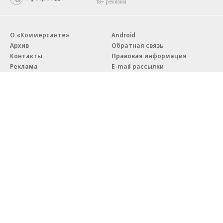
18+ реклама
О «Коммерсанте»
Android
Архив
Обратная связь
Контакты
Правовая информация
Реклама
E-mail рассылки
Вакансии
18+
© АО «Коммерсантъ». 127006, Москва, Оружейный переулок д. 41,
тел. +7 (495) 797-69-70.
Сетевое издание «Коммерсантъ» (доменное имя сайта:
kommersant.ru) зарегистрировано Федеральной службой
по надзору в сфере связи, информационных технологий и массовых
коммуникаций (Роскомнадзор), регистрационный номер и дата
принятия решения о регистрации: серия
Эл № ФС77-76922
от 11 октября 2019 г.
Партнерские проекты/материалы, новости компаний, материалы
с пометкой «Промо» и «Официальное сообщение» опубликованы