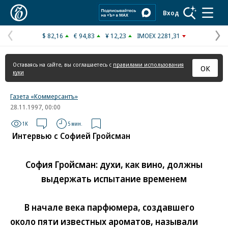
Коммерсантъ
Вход
$ 82,16
€ 94,83
¥ 12,23
IMOEX 2281,31
Предыдущая
С
страница
с
Оставаясь на сайте, вы соглашаетесь с
правилами использования
ОК
куки
Газета «Коммерсантъ»
28.11.1997, 00:00
1K
5 мин.
Интервью с Софией Гройсман
София Гройсман: духи, как вино, должны
выдержать испытание временем
В начале века парфюмера, создавшего
около пяти известных ароматов, называли