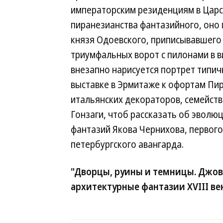
императорским резиденциям в Царск
пиранезианства фантазийного, оно п
князя Одоевского, приписывавшего
триумфальных ворот с пилонами в в
внезапно нарисуется портрет типич
выставке в Эрмитаже к офортам Пи
итальянских декораторов, семейст
Гонзаги, чтоб рассказать об эволю
фантазий Якова Чернихова, первого
петербургского авангарда.
"Дворцы, руины и темницы. Джов
архитектурные фантазии XVIII век