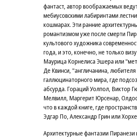
фантаст, автор воображаемых ведут,
мебиусовскими лабиринтами лестни
кошмарах. Эти ранние архитектурны
романтизмом уже после смерти Пира
культового художника современност
года, и это, конечно, не только в
Маурица Корнелиса Эшера или "мет
Де Квинси, "англичанина, любителя
галлюцинаторного мира, где подсоз
абсурда. Гораций Уолпол, Виктор Г
Мелвилл, Маргерит Юрсенар, Олдос
что в каждой книге, где пространст
Эдгар По, Александр Грин или Хорхе
Архитектурные фантазии Пиранези из 