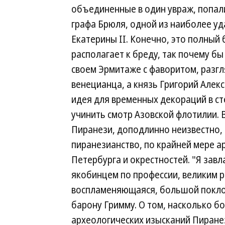
объединенные в один увраж, попали
графа Брюля, одной из наиболее уд
Екатерины II. Конечно, это полный 
располагает к бреду, так почему бы
своем Эрмитаже с фаворитом, разг
венецианца, а князь Григорий Алек
идея для временных декораций в ст
учинить смотр Азовской флотилии. 
Пиранези, доподлинно неизвестно, 
пиранезианство, по крайней мере а
Петербурга и окрестностей. "Я за
якобинцем по профессии, великим ри
воспламеняющаяся, большой поклон
барону Гримму. О том, насколько 
археологических изысканий Пиране