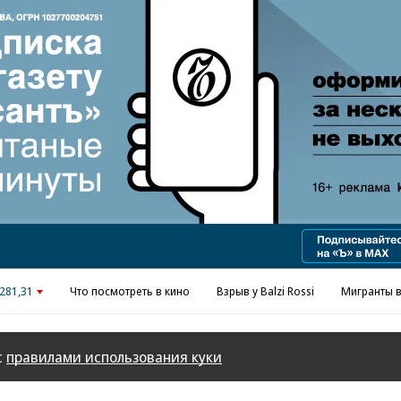
Реклама в «Ъ» www.kommersant.ru/ad
281,31
Что посмотреть в кино
Взрыв у Balzi Rossi
Мигранты в
с
правилами использования куки