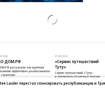
08.2026
07.08.2026
АО ДОМ.РФ
«Сервис путешествий
Туту»
ОМ.РФ рассказали, как крупным
паниям эффективно реализовывать
Сервис путешествий «Туту»
-стратегию
и «Нетмонет» поддержат лучших
сотрудников российских отелей
stee Lauder перестал спонсировать республиканцев и Тра