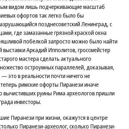
ным видом лишь подчеркивающие масштаб
зиевых офортов так легко было бы
азрушающийся позднесоветский Ленинград, с
ами, где замазанные грязной краской окна
ряшливой побелкой запросто можно было найти
й выставки Аркадий Ипполитов, гроссмейстер
 старого мастера сделать актуального
ножество остроумных параллелей, доказывая,
 — это в реальности почти ничего не
 теперь римские офорты Пиранези иначе
то вычистивших руины Рима археологов пришли
града инвесторы.
шие Пиранези при жизни, окажутся в центре
столько Пиранези-археолог, сколько Пиранези-