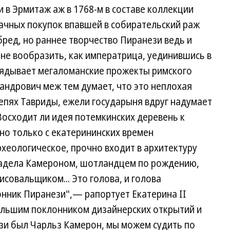
 в Эрмитаж аж в 1768-м в составе коллекции
ачных покупок впавшей в собирательский раж
бред, но раннее творчество Пиранези ведь и
 не вообразить, как императрица, уединившись в
лядывает мегаломанские прожекты римского
сандрович меж тем думает, что это неплохая
епях Тавриды, ежели государыня вдруг надумает
Восходит ли идея потемкинских деревень к
но только с екатерининских времен
рхеологическое, прочно входит в архитектуру
владела Камероном, шотландцем по рождению,
совальщиком... Это голова, и голова
ник Пиранези",— рапортует Екатерина II
большим поклонником дизайнерских открытий и
зи был Чарльз Камерон, мы можем судить по