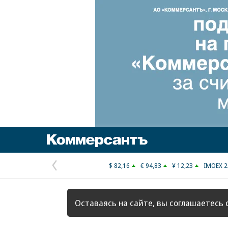
Коммерсантъ
$ 82,16
€ 94,83
¥ 12,23
IMOEX 2
Предыдущая
страница
Оставаясь на сайте, вы соглашаетесь 