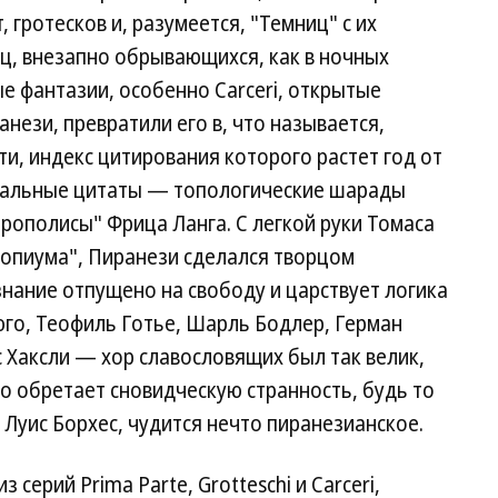
 гротесков и, разумеется, "Темниц" с их
ц, внезапно обрывающихся, как в ночных
е фантазии, особенно Carceri, открытые
нези, превратили его в, что называется,
и, индекс цитирования которого растет год от
изуальные цитаты — топологические шарады
рополисы" Фрица Ланга. С легкой руки Томаса
 опиума", Пиранези сделался творцом
нание отпущено на свободу и царствует логика
юго, Теофиль Готье, Шарль Бодлер, Герман
 Хаксли — хор славословящих был так велик,
во обретает сновидческую странность, будь то
 Луис Борхес, чудится нечто пиранезианское.
серий Prima Parte, Grotteschi и Carceri,