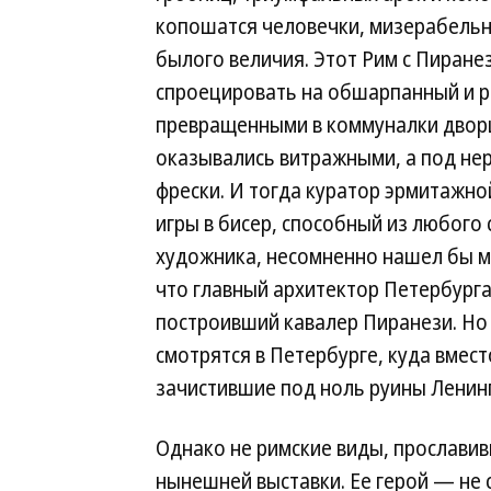
копошатся человечки, мизерабель
былого величия. Этот Рим с Пиране
спроецировать на обшарпанный и р
превращенными в коммуналки дворц
оказывались витражными, а под не
фрески. И тогда куратор эрмитажно
игры в бисер, способный из любого
художника, несомненно нашел бы м
что главный архитектор Петербурга
построивший кавалер Пиранези. Но
смотрятся в Петербурге, куда вмес
зачистившие под ноль руины Ленин
Однако не римские виды, прославив
нынешней выставки. Ее герой — не 