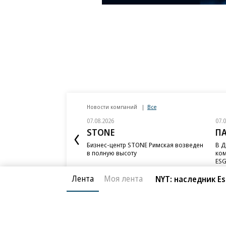
Новости компаний
Все
07.08.2026
07.
STONE
П
Бизнес-центр STONE Римская возведен
В Д
в полную высоту
ком
ESG
Лента
Моя лента
NYT: наследник E