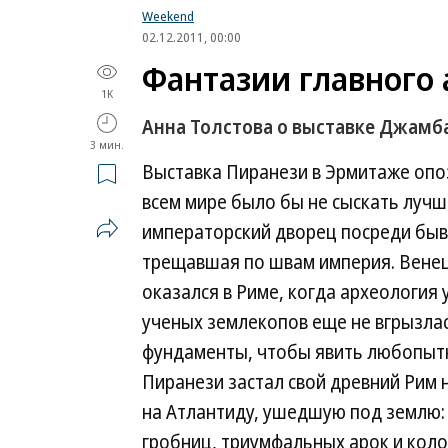
Weekend
02.12.2011, 00:00
Фантазии главного
1K
Анна Толстова о выставке Джамб
3 мин.
Выставка Пиранези в Эрмитаже опоз
всем мире было бы не сыскать лучш
императорский дворец посреди быв
трещавшая по швам империя. Венец
оказался в Риме, когда археология
ученых землекопов еще не вгрызлас
фундаменты, чтобы явить любопыт
Пиранези застал свой древний Рим
на Атлантиду, ушедшую под землю: 
гробниц, триумфальных арок и колон