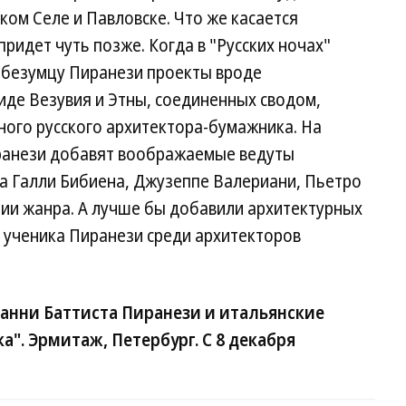
ом Селе и Павловске. Что же касается
ридет чуть позже. Когда в "Русских ночах"
 безумцу Пиранези проекты вроде
иде Везувия и Этны, соединенных сводом,
ного русского архитектора-бумажника. На
ранези добавят воображаемые ведуты
ва Галли Бибиена, Джузеппе Валериани, Пьетро
ции жанра. А лучше бы добавили архитектурных
 ученика Пиранези среди архитекторов
анни Баттиста Пиранези и итальянские
а". Эрмитаж, Петербург. С 8 декабря