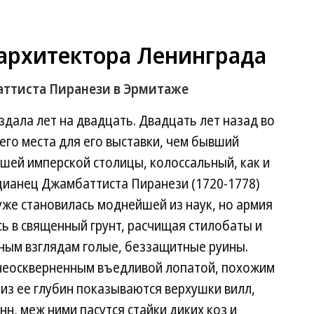
 архитектора Ленинграда
аттиста Пиранези в Эрмитаже
дала лет на двадцать. Двадцать лет назад во
его места для его выставки, чем бывший
шей имперской столицы, колоссальный, как и
ианец Джамбаттиста Пиранези (1720-1778)
 уже становилась моднейшей из наук, но армия
ь в священный грунт, расчищая стилобаты и
ным взглядам голые, беззащитные руины.
 неоскверненным въедливой лопатой, похожим
из ее глубин показываются верхушки вилл,
н, меж ними пасутся стайки диких коз и