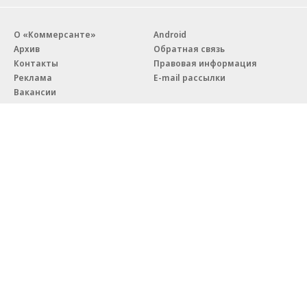
О «Коммерсанте»
Android
Архив
Обратная связь
Контакты
Правовая информация
Реклама
E-mail рассылки
Вакансии
18+
© АО «Коммерсантъ». 127006, Москва, Оружейный переулок д. 41,
тел. +7 (495) 797-69-70.
Сетевое издание «Коммерсантъ» (доменное имя сайта:
kommersant.ru) зарегистрировано Федеральной службой
по надзору в сфере связи, информационных технологий и массовых
коммуникаций (Роскомнадзор), регистрационный номер и дата
принятия решения о регистрации: серия
Эл № ФС77-76922
от 11 октября 2019 г.
Партнерские проекты/материалы, новости компаний, материалы
с пометкой «Промо» и «Официальное сообщение» опубликованы
на коммерческой основе.