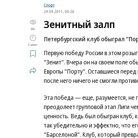
Спорт
29.09.2011, 00:20
Зенитный залп
8K
Петербургский клуб обыграл "По
3 мин.
Первую победу России в этом розы
"Зенит". Вчера он на своем поле о
Европы "Порту". Оставшиеся перед 
после него ничего не смогли против
Эта победа — еще, разумеется, не 
преодолеет групповой этап Лиги че
ценность. Ведь был обыгран клуб, 
так убедительно и эффектно, что е
"Барселоной". Клуб, который превра