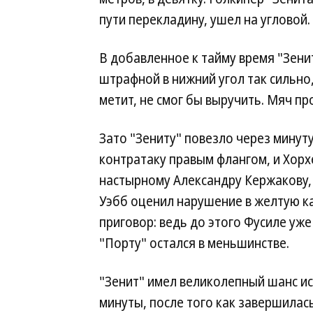
пути перекладину, ушел на угловой.
В добавленное к тайму время "Зенит
штрафной в нижний угол так сильно,
метит, не смог бы выручить. Мяч пр
Зато "Зениту" повезло через минуту
контратаку правым флангом, и Хорх
настырному Александру Кержакову,
Уэбб оценил нарушение в желтую ка
приговор: ведь до этого Фусиле уж
"Порту" остался в меньшинстве.
"Зенит" имел великолепный шанс и
минуты, после того как завершила