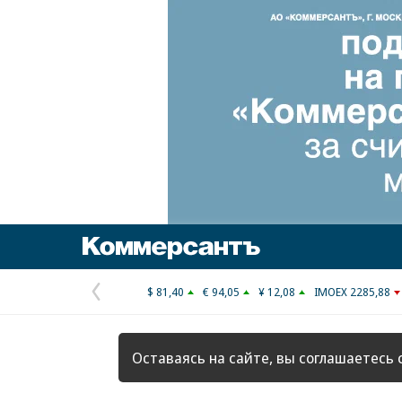
Коммерсантъ
$ 81,40
€ 94,05
¥ 12,08
IMOEX 2285,88
Предыдущая
страница
Оставаясь на сайте, вы соглашаетесь 