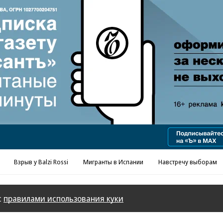
Реклама в «Ъ» www.kommersant.ru/ad
Взрыв у Balzi Rossi
Мигранты в Испании
Навстречу выборам
с
правилами использования куки