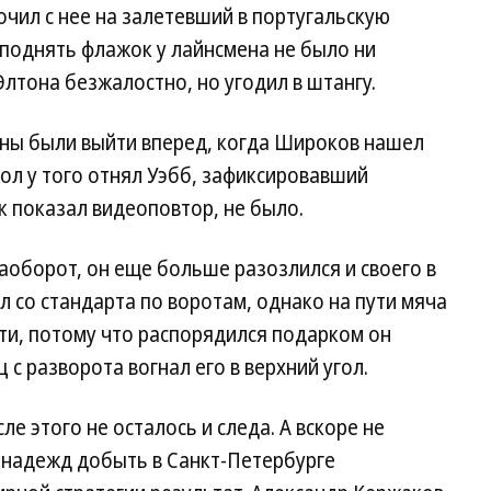
очил с нее на залетевший в португальскую
однять флажок у лайнсмена не было ни
лтона безжалостно, но угодил в штангу.
ны были выйти вперед, когда Широков нашел
ол у того отнял Уэбб, зафиксировавший
к показал видеоповтор, не было.
аоборот, он еще больше разозлился и своего в
л со стандарта по воротам, однако на пути мяча
ти, потому что распорядился подарком он
 с разворота вогнал его в верхний угол.
ле этого не осталось и следа. А вскоре не
х надежд добыть в Санкт-Петербурге