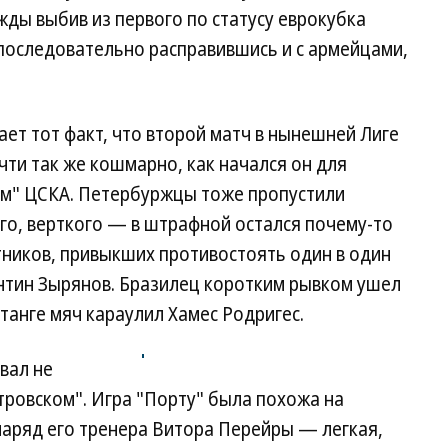
жды выбив из первого по статусу еврокубка
f последовательно расправившись и с армейцами,
ет тот факт, что второй матч в нынешней Лиге
чти так же кошмарно, как начался он для
ом" ЦСКА. Петербуржцы тоже пропустили
го, верткого — в штрафной остался почему-то
тников, привыкших противостоять один в один
антин Зырянов. Бразилец коротким рывком ушел
штанге мяч караулил Хамес Родригес.
вал не
етровском". Игра "Порту" была похожа на
наряд его тренера Витора Перейры — легкая,