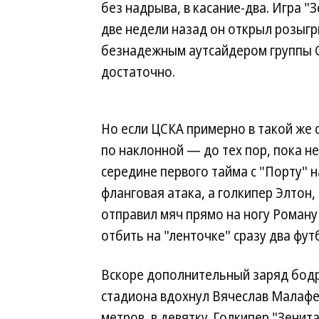
без надрыва, в касание-два. Игра "З
две недели назад он открыл розыг
безнадежным аутсайдером группы G
достаточно.
Но если ЦСКА примерно в такой же
по наклонной — до тех пор, пока не
середине первого тайма с "Порту" н
фланговая атака, а голкипер Элтон
отправил мяч прямо на ногу Роман
отбить на "ленточке" сразу два фут
Вскоре дополнительный заряд бодр
стадиона вдохнул Вячеслав Малафе
метров, в девятку. Голкипер "Зенита