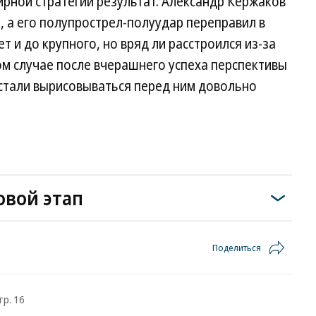
ирной стратегии результат. Александр Кержаков
 а его полупрострел-полуудар переправил в
ет и до крупного, но вряд ли расстроился из-за
м случае после вчерашнего успеха перспективы
в стали вырисовываться перед ним довольно
овой этап
Поделиться
тр. 16