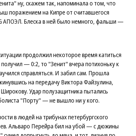
енита" ну, скажем так, напоминала о том, что
рыш поражением на Кипре от считавшегося
 АПОЭЛ. Блеска в ней было немного, фальши —
 ситуации продолжил некоторое время катиться
 получил — 0:2, то "Зенит" вчера потихоньку к
аучился справляться. И забил сам. Прошла
, кинувшись на передачу Виктора Файзулина,
у Широкову. Удар полузащитника пытались
болиста "Порту" — не вышло ни у кого.
ости в людей на трибунах петербургского
ев. Альваро Перейра бил на убой — с дюжины
" сумел допрыгнуть до мяча, и тот, лизнув по