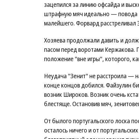
зацепился за линию офсайда и выск
штрафную мяч идеально — повода п
малейшего. Форвард расстреливал Э
Хозяева продолжали давить и долж
пасом перед воротами Кержакова. Г
положение "вне игры", которого, ка
Неудача "Зенит" не расстроила — н
конце концов добился. Файзулин би
возник Широков. Возник очень кста
блестяще. Остановив мяч, зенитовец
От былого португальского лоска пос
осталось ничего и от португальски