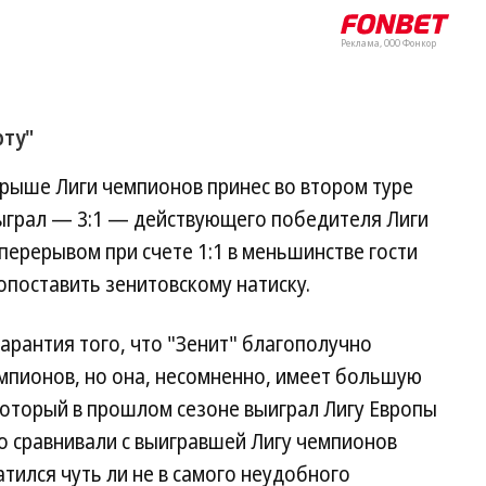
Реклама, ООО Фонкор
рту"
грыше Лиги чемпионов принес во втором туре
быграл — 3:1 — действующего победителя Лиги
перерывом при счете 1:1 в меньшинстве гости
опоставить зенитовскому натиску.
гарантия того, что "Зенит" благополучно
мпионов, но она, несомненно, имеет большую
который в прошлом сезоне выиграл Лигу Европы
го сравнивали с выигравшей Лигу чемпионов
тился чуть ли не в самого неудобного