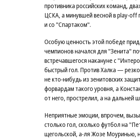
противника российских команд, два
ЦСКА, а минувшей весной в play-of
и со "Спартаком".
Особую ценность этой победе прида
чемпионов начался для "Зенита" по
встречавшегося накануне с "Интер
быстрый гол. Против Халка — резко
не кто-нибудь из зенитовских защи
форвардам такого уровня, а Конст
от него, прострелил, а на дальней 
Неприятные эмоции, впрочем, вызы
столько гол, сколько футбол на "П
щегольской, а-ля Жозе Моуринью, 