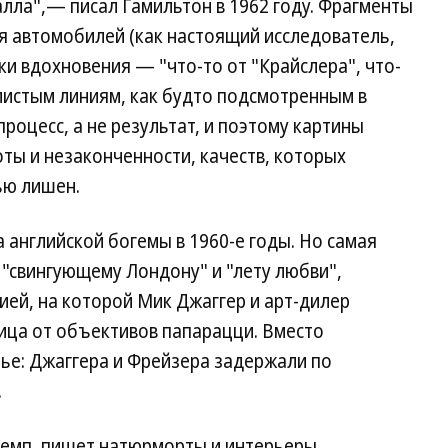
лла",— писал Гамильтон в 1962 году. Фрагменты
я автомобилей (как настоящий исследователь,
ки вдохновения — "что-то от "Крайслера", что-
илистым линиям, как будто подсмотренным в
процесс, а не результат, и поэтому картины
оты и незаконченности, качеств, которых
ью лишен.
 английской богемы в 1960-е годы. Но самая
 "свингующему Лондону" и "лету любви",
ей, на которой Мик Джаггер и арт-дилер
ица от объективов папарацци. Вместо
ье: Джаггера и Фрейзера задержали по
.
темп, пишет натюрморты и интерьеры,