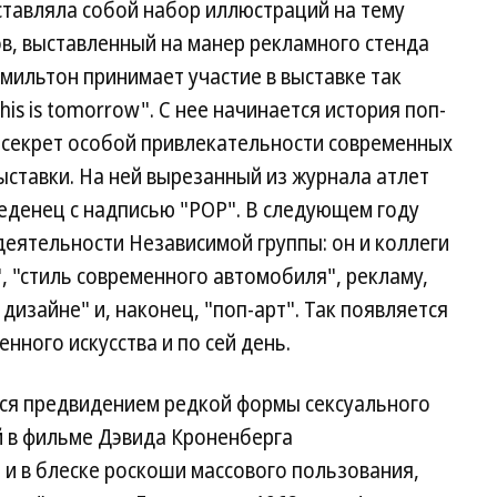
ставляла собой набор иллюстраций на тему
в, выставленный на манер рекламного стенда
амильтон принимает участие в выставке так
s is tomorrow". С нее начинается история поп-
 секрет особой привлекательности современных
ыставки. На ней вырезанный из журнала атлет
еденец с надписью "POP". В следующем году
еятельности Независимой группы: он и коллеги
, "стиль современного автомобиля", рекламу,
изайне" и, наконец, "поп-арт". Так появляется
нного искусства и по сей день.
ся предвидением редкой формы сексуального
 в фильме Дэвида Кроненберга
 и в блеске роскоши массового пользования,