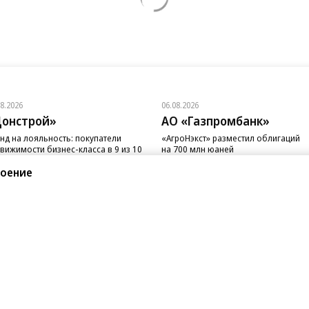
08.2026
06.08.2026
онстрой»
АО «Газпромбанк»
нд на лояльность: покупатели
«АгроНэкст» разместил облигаций
вижимости бизнес-класса в 9 из 10
на 700 млн юаней
чаев остаются в сегменте
роение
санте»
Реклама
Обратная связь
Вакансии
Правовая информация
Android
E-mail рассылки