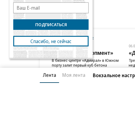
ПОДПИСАТЬСЯ
Новости компаний
Все
Спасибо, не сейчас
06.08.2026
06.
ГК «Галс-Девелопмент»
«Д
В бизнес-центре «Адмирал» в Южном
Тре
порту залит первый куб бетона
нед
слу
Лента
Моя лента
Вокзальное наст
Благотворительный фонд
О «Коммер
Архив
Контакты
18+ реклама