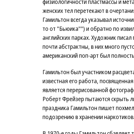
физиологичности пластмассы и мета
женских тел перетекают в очертани
Гамильтон всегда указывал источни
то от "Бьюика"") и обратно по изв
английских парках. Художник писал 
почти абстрактны, в них много пуст
американский поп-арт был полност
Гамильтон был участником расцвета
известная его работа, посвященная
является перерисованной фотографи
Роберт Фрейзер пытаются скрыть л
праздника Гамильтон пишет похмел
подозрению в хранении наркотиков
В 1970-е годы Гамильтон сбавляет 