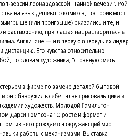
поп-версий леонардовской "Тайной вечери". Рой
ства на язык дешевого комикса, построив мост
 выигрыше (или проигрыше) оказались и те, и
 и растворению, приглашая нас раствориться в
изма. Англичане — и в первую очередь их лидер
и дистанцию. Его чувства относительно
бой, по словам художника, "странную смесь
стерьем в фирме по замене деталей бытовой
ти он обнаружил в себе талант рисовальщика и
 академии художеств. Молодой Гамильтон
ом Дарси Томпсона "О росте и форме" и
 том, из чего рождается окружающий мир.
 навыки работы с механизмами. Выставка