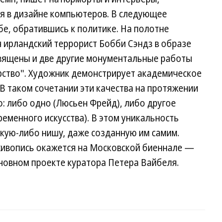
бя в дизайне компьютеров. В следующее
бе, обратившись к политике. На полотне
 ирландский террорист Бобби Сэндз в образе
священы и две другие монументальные работы
рство". Художник демонстрирует академическое
 В таком сочетании эти качества на протяжении
о: либо одно (Люсьен Фрейд), либо другое
ременного искусства). В этом уникальность
какую-либо нишу, даже созданную им самим.
 живопись окажется на Московской биеннале —
новном проекте куратора Петера Вайбеля.