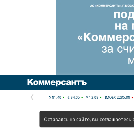
Коммерсантъ
$ 81,40
€ 94,05
¥ 12,08
IMOEX 2285,88
Предыдущая
страница
Оставаясь на сайте, вы соглашаетесь 