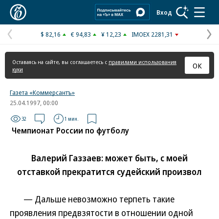
Коммерсантъ
Вход
$ 82,16
€ 94,83
¥ 12,23
IMOEX 2281,31
Предыдущая
С
страница
с
Оставаясь на сайте, вы соглашаетесь с
правилами использования
ОК
куки
Газета «Коммерсантъ»
25.04.1997, 00:00
32
1 мин.
Чемпионат России по футболу
Валерий Газзаев: может быть, с моей
отставкой прекратится судейский произвол
— Дальше невозможно терпеть такие
проявления предвзятости в отношении одной