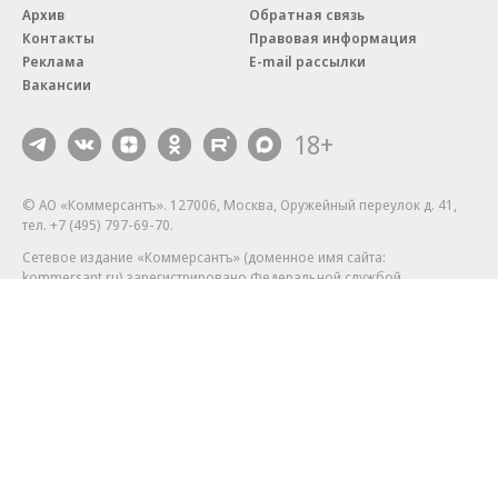
Архив
Обратная связь
Контакты
Правовая информация
Реклама
E-mail рассылки
Вакансии
18+
© АО «Коммерсантъ». 127006, Москва, Оружейный переулок д. 41,
тел. +7 (495) 797-69-70.
Сетевое издание «Коммерсантъ» (доменное имя сайта:
kommersant.ru) зарегистрировано Федеральной службой
по надзору в сфере связи, информационных технологий и массовых
коммуникаций (Роскомнадзор), регистрационный номер и дата
принятия решения о регистрации: серия
Эл № ФС77-76922
от 11 октября 2019 г.
Партнерские проекты/материалы, новости компаний, материалы
с пометкой «Промо» и «Официальное сообщение» опубликованы
на коммерческой основе.
На kommersant.ru применяются рекомендательные технологии.
Подробнее