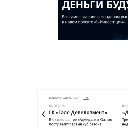
Новости компаний
Все
06.08.2026
06.
ГК «Галс-Девелопмент»
«Д
В бизнес-центре «Адмирал» в Южном
Тре
порту залит первый куб бетона
нед