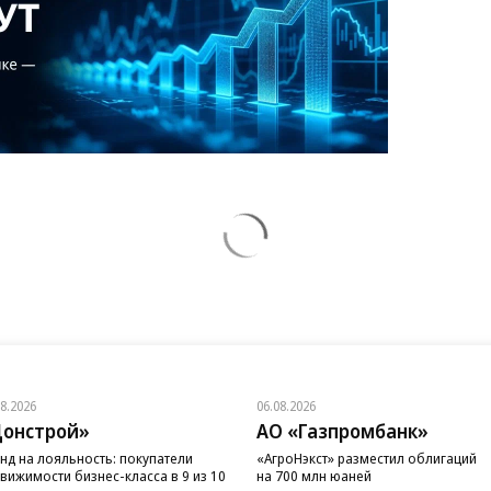
08.2026
06.08.2026
онстрой»
АО «Газпромбанк»
нд на лояльность: покупатели
«АгроНэкст» разместил облигаций
вижимости бизнес-класса в 9 из 10
на 700 млн юаней