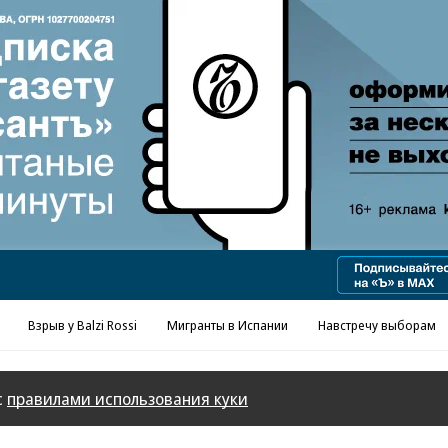
Реклама в «Ъ» www.kommersant.ru/ad
Взрыв у Balzi Rossi
Мигранты в Испании
Навстречу выборам
с
правилами использования куки