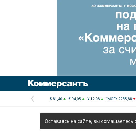
Коммерсантъ
$ 81,40
€ 94,05
¥ 12,08
IMOEX 2285,88
Предыдущая
страница
Оставаясь на сайте, вы соглашаетесь 