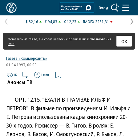
Коммерсантъ
Вход
$ 82,16
€ 94,83
¥ 12,23
IMOEX 2281,31
Предыдущая
С
страница
с
Оставаясь на сайте, вы соглашаетесь с
правилами использования
ОК
куки
Газета «Коммерсантъ»
01.04.1997, 00:00
1K
1 мин.
Анонсы ТВ
ОРТ, 12.15. "ЕХАЛИ В ТРАМВАЕ ИЛЬФ И
ПЕТРОВ". В фильме по произведениям И. Ильфа и
Е. Петрова использованы кадры кинохроники 20-
30-х годов. Режиссер — В. Титов. В ролях: Е.
Леонов, В. Басов, И. Смоктуновский, Р. Быков, Л.