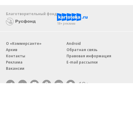
Благотворительный фонд
18+ реклама
О «Коммерсанте»
Android
Архив
Обратная связь
Контакты
Правовая информация
Реклама
E-mail рассылки
Вакансии
18+
© АО «Коммерсантъ». 127006, Москва, Оружейный переулок д. 41,
тел. +7 (495) 797-69-70.
Сетевое издание «Коммерсантъ» (доменное имя сайта:
kommersant.ru) зарегистрировано Федеральной службой
по надзору в сфере связи, информационных технологий и массовых
коммуникаций (Роскомнадзор), регистрационный номер и дата