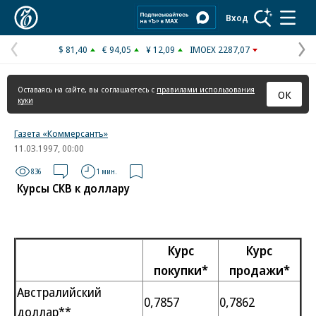
Коммерсантъ
Вход
$ 81,40
€ 94,05
¥ 12,09
IMOEX 2287,07
Предыдущая
С
страница
с
Оставаясь на сайте, вы соглашаетесь с
правилами использования
ОК
куки
Газета «Коммерсантъ»
11.03.1997, 00:00
836
1 мин.
Курсы СКВ к доллару
Курс
Курс
покупки*
продажи*
Австралийский
0,7857
0,7862
доллар**