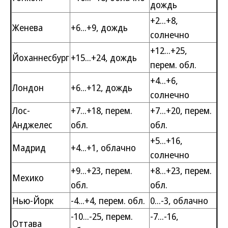
дождь
+2...+8,
Женева
+6...+9, дождь
солнечно
+12...+25,
Йоханнесбург
+15...+24, дождь
перем. обл.
+4...+6,
Лондон
+6...+12, дождь
солнечно
Лос-
+7...+18, перем.
+7...+20, перем.
Анджелес
обл.
обл.
+5...+16,
Мадрид
+4...+1, облачно
солнечно
+9...+23, перем.
+8...+23, перем.
Мехико
обл.
обл.
Нью-Йорк
-4...+4, перем. обл.
0...-3, облачно
-10...-25, перем.
-7...-16,
Оттава