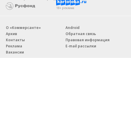
18+ реклама
О «Коммерсанте»
Android
Архив
Обратная связь
Контакты
Правовая информация
Реклама
E-mail рассылки
Вакансии
18+
© АО «Коммерсантъ». 127006, Москва, Оружейный переулок д. 41,
тел. +7 (495) 797-69-70.
Сетевое издание «Коммерсантъ» (доменное имя сайта:
kommersant.ru) зарегистрировано Федеральной службой
по надзору в сфере связи, информационных технологий и массовых
коммуникаций (Роскомнадзор), регистрационный номер и дата
принятия решения о регистрации: серия
Эл № ФС77-76922
от 11 октября 2019 г.