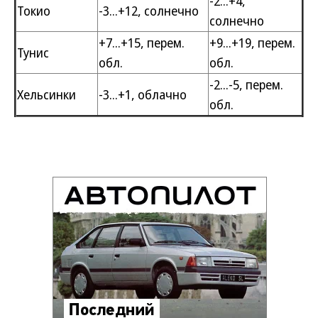
-2...+4,
Токио
-3...+12, солнечно
солнечно
+7...+15, перем.
+9...+19, перем.
Тунис
обл.
обл.
-2...-5, перем.
Хельсинки
-3...+1, облачно
обл.