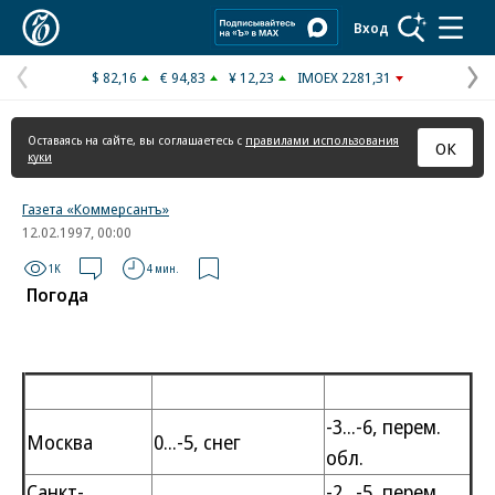
Коммерсантъ
Вход
$ 82,16
€ 94,83
¥ 12,23
IMOEX 2281,31
Предыдущая
С
страница
с
Оставаясь на сайте, вы соглашаетесь с
правилами использования
ОК
куки
Газета «Коммерсантъ»
12.02.1997, 00:00
1K
4 мин.
Погода
-3...-6, перем.
Москва
0...-5, снег
обл.
Санкт-
-2...-5, перем.