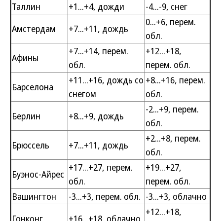
Таллин
+1...+4, дожди
-4...-9, снег
0...+6, перем.
Амстердам
+7...+11, дождь
обл.
+7...+14, перем.
+12...+18,
Афины
обл.
перем. обл.
+11...+16, дождь со
+8...+16, перем.
Барселона
снегом
обл.
-2...+9, перем.
Берлин
+8...+9, дождь
обл.
+2...+8, перем.
Брюссель
+7...+11, дождь
обл.
+17...+27, перем.
+19...+27,
Буэнос-Айрес
обл.
перем. обл.
Вашингтон
-3...+3, перем. обл.
-3...+3, облачно
+12...+18,
Гонконг
+16...+18, облачно