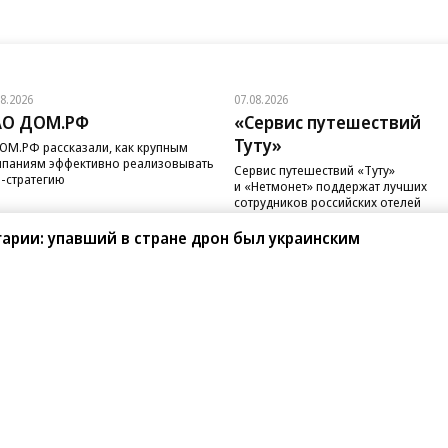
08.2026
07.08.2026
АО ДОМ.РФ
«Сервис путешествий
Туту»
ОМ.РФ рассказали, как крупным
паниям эффективно реализовывать
Сервис путешествий «Туту»
-стратегию
и «Нетмонет» поддержат лучших
сотрудников российских отелей
арии: упавший в стране дрон был украинским
санте»
Реклама
Обратная связь
Вакансии
Правовая информация
Android
E-mail рассылки
реулок д. 41,
тел. +7 (495) 797-69-70.
Партнерские проекты/матери