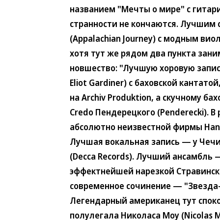
названием "Мечты о мире" с гитари
странности не кончаются. Лучшим 
(Appalachian Journey) с модным виол
хотя тут же рядом два пункта заним
новшество: "Лучшую хоровую запис
Eliot Gardiner) с баховской канта
на Archiv Produktion, а скучному ба
Credo Пендерецкого (Penderecki).
абсолютно неизвестной фирмы Hanss
Лучшая вокальная запись — у Чечил
(Decca Records). Лучший ансамбль 
эффектнейшей нарезкой Стравинско
современное сочинение — "Звезда
Легендарный американец тут споко
полулегала Николаса Моу (Nicolas 