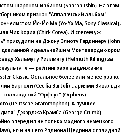
стом Шароном Избином (Sharon Isbin). На этом
сборником признан "Аппалачский альбом"
ончелистом Йо-Йо Ма (Yo-Yo Ma, Sony Classical),
ал Чик Кориа (Chick Corea). И совсем уж
ь" присудили не Джону Элиоту Гардинеру (John
той, сделанной идеальнейшим Монтеверди-хором
ховеду Хельмуту Риллингу (Helmuth Rilling) за
 В результате — рейтинговое выдвижение
ler Classic. Остальное более или менее ровно.
ии Бартоли (Cecilia Bartoli) с ариями Вивальди
— голландский "Орфеус" (Orpheus) с
го (Deutsche Grammophon). А лучшее
-дитя" Джорджа Крамба (George Crumb).
йно опередил не только модного немецкого
Maw), но и нашего Родиона Щедрина с солидной