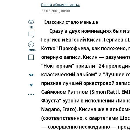
Газета «Коммерсантъ»
23.02.2001, 00:00
Классики стало меньше
1K
Сразу в двух номинациях были 
Гергиев и Евгений Кисин. Гергиев 
Котко" Прокофьева, как положено,
1 мин.
оперную записи. Кисин — разумеет
"Ноктюрнам" пришли "24 прелюди
классический альбом" и "Лучшее со
признав лучшей оркестровой запи
...
Саймоном Рэттлом (Simon Rattl, EMI
Фауста" Бузони в исполнении Лион
Nagano, Erato). Кисина же в альбо
(соответственно, с квартетами Шос
— совершенно неожиданно — продукц