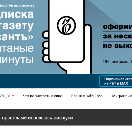
281,31
Что посмотреть в кино
Взрыв у Balzi Rossi
Мигранты в
с
правилами использования куки