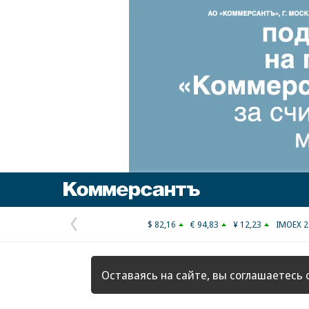
Коммерсантъ
$ 82,16
€ 94,83
¥ 12,23
IMOEX 2
Предыдущая
страница
Оставаясь на сайте, вы соглашаетесь 