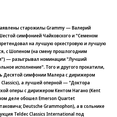
заявлены старожилы Grammy — Валерий
с Шестой симфонией Чайковского и "Семеном
 претендовал на лучшую оркестровую и лучшую
ся, с Шопеном (на смену прошлогодним
и") — разыгрывал номинации "Лучший
льное исполнение". Того и другого прокатили,
сь Десятой симфонии Малера с дирижером
 Classics), а лучшей оперной — "Доктора
ской оперы с дирижером Кентом Нагано (Kent
мном деле обошел Emerson Quartet
таковича; Deutsche Grammophon), а в сольнике
ия Teldec Classics International под