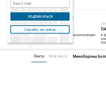
ПОДПИСАТЬСЯ
Новости компаний
Все
07.08.2026
07.
STONE
П
Спасибо, не сейчас
Бизнес-центр STONE Римская возведен
В Д
в полную высоту
ком
ESG
Лента
Моя лента
Минобороны Болг
Благотворительный фонд
О «Коммер
Архив
Контакты
18+ реклама
© АО «Коммерсантъ». 127006, Москва, Оружейный пе