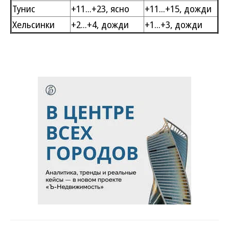
Тунис
+11...+23, ясно
+11...+15, дожди
Хельсинки
+2...+4, дожди
+1...+3, дожди