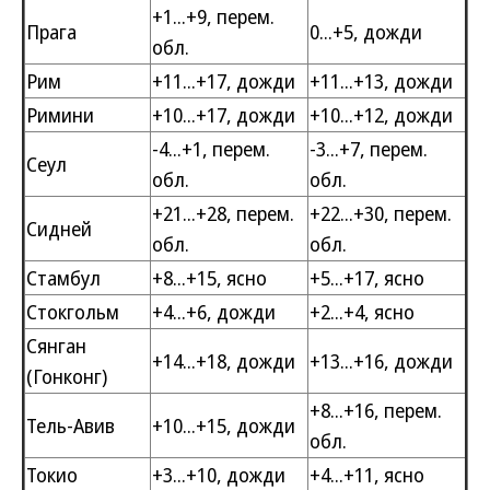
+1...+9, перем.
Прага
0...+5, дожди
обл.
Рим
+11...+17, дожди
+11...+13, дожди
Римини
+10...+17, дожди
+10...+12, дожди
-4...+1, перем.
-3...+7, перем.
Сеул
обл.
обл.
+21...+28, перем.
+22...+30, перем.
Сидней
обл.
обл.
Стамбул
+8...+15, ясно
+5...+17, ясно
Стокгольм
+4...+6, дожди
+2...+4, ясно
Сянган
+14...+18, дожди
+13...+16, дожди
(Гонконг)
+8...+16, перем.
Тель-Авив
+10...+15, дожди
обл.
Токио
+3...+10, дожди
+4...+11, ясно