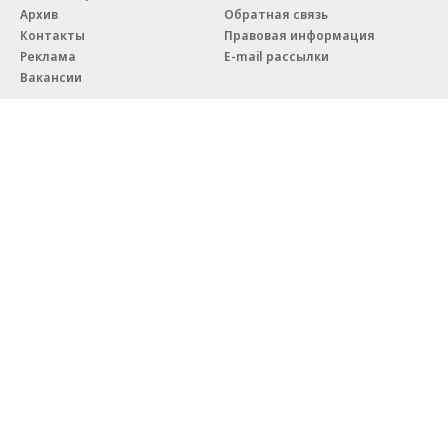
Архив
Обратная связь
Контакты
Правовая информация
Реклама
E-mail рассылки
Вакансии
18+
© АО «Коммерсантъ». 127006, Москва, Оружейный переулок д. 41,
тел. +7 (495) 797-69-70.
Сетевое издание «Коммерсантъ» (доменное имя сайта:
kommersant.ru) зарегистрировано Федеральной службой
по надзору в сфере связи, информационных технологий и массовых
коммуникаций (Роскомнадзор), регистрационный номер и дата
принятия решения о регистрации: серия
Эл № ФС77-76922
от 11 октября 2019 г.
Партнерские проекты/материалы, новости компаний, материалы
с пометкой «Промо» и «Официальное сообщение» опубликованы
на коммерческой основе.
На kommersant.ru применяются рекомендательные технологии.
Подробнее