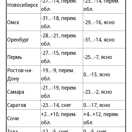
-27...-14, перем.
-23...-14, перем.
Новосибирск
обл.
обл.
-31...-18, перем.
Омск
-29...-16, ясно
обл.
-28...-21, перем.
Оренбург
-31...-14, ясно
обл.
-27...-15, перем.
Пермь
-25...-7, ясно
обл.
Ростов-на-
-19...-9, перем.
0...-13, ясно
Дону
обл.
-21...-19, перем.
Самара
-23...-2, ясно
обл.
Саратов
-23...-14, снег
0...-17, ясно
+2...+10, перем.
+4...+12, перем.
Сочи
обл.
обл.
Тула
-12...-5, снег
0...-5, снег