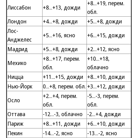
+8...+19, перем.
Лиссабон
+8...+13, дожди
обл.
Лондон
+4...+8, дожди
+5...+8, дожди
Лос-
+5...+16, ясно
+6...+15, дожди
Анджелес
Мадрид
+5...+8, дожди
+2...+12, ясно
+8...+17, перем.
+10...+18,
Мехико
обл.
облачно
Ницца
+11...+15, дожди
+8...+10, дожди
Нью-Йорк
0...+8, перем. обл.
+3...+12, дожди
+2...+4, перем.
-5...-3, перем.
Осло
обл.
обл.
Оттава
-12...-3, облачно
-2...+4, дожди
Париж
+8...+11, дожди
+6...+10, дожди
Пекин
-14...-2, ясно
-13...-2, ясно