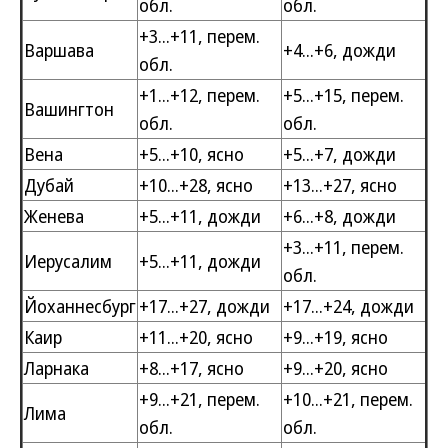
обл.
обл.
+3...+11, перем.
Варшава
+4...+6, дожди
обл.
+1...+12, перем.
+5...+15, перем.
Вашингтон
обл.
обл.
Вена
+5...+10, ясно
+5...+7, дожди
Дубай
+10...+28, ясно
+13...+27, ясно
Женева
+5...+11, дожди
+6...+8, дожди
+3...+11, перем.
Иерусалим
+5...+11, дожди
обл.
Йоханнесбург
+17...+27, дожди
+17...+24, дожди
Каир
+11...+20, ясно
+9...+19, ясно
Ларнака
+8...+17, ясно
+9...+20, ясно
+9...+21, перем.
+10...+21, перем.
Лима
обл.
обл.