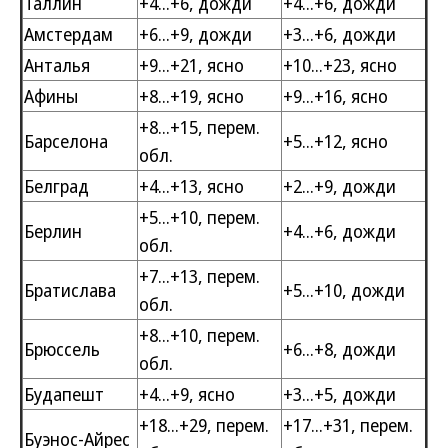
Таллин
+4...+6, дожди
+4...+6, дожди
Амстердам
+6...+9, дожди
+3...+6, дожди
Анталья
+9...+21, ясно
+10...+23, ясно
Афины
+8...+19, ясно
+9...+16, ясно
+8...+15, перем.
Барселона
+5...+12, ясно
обл.
Белград
+4...+13, ясно
+2...+9, дожди
+5...+10, перем.
Берлин
+4...+6, дожди
обл.
+7...+13, перем.
Братислава
+5...+10, дожди
обл.
+8...+10, перем.
Брюссель
+6...+8, дожди
обл.
Будапешт
+4...+9, ясно
+3...+5, дожди
+18...+29, перем.
+17...+31, перем.
Буэнос-Айрес