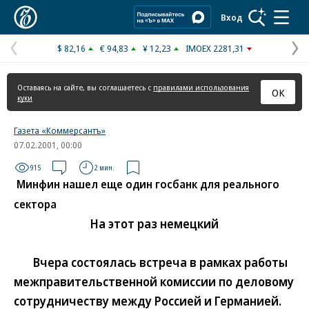
Коммерсантъ
Вход
$ 82,16
€ 94,83
¥ 12,23
IMOEX 2281,31
Предыдущая
С
страница
с
Оставаясь на сайте, вы соглашаетесь с
правилами использования
ОК
куки
Газета «Коммерсантъ»
07.02.2001, 00:00
915
2 мин.
Минфин нашел еще один госбанк для реального
сектора
На этот раз немецкий
Вчера состоялась встреча в рамках работы
межправительственной комиссии по деловому
сотрудничеству между Россией и Германией.