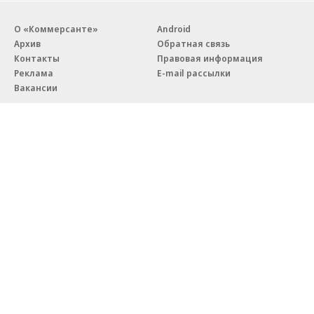
О «Коммерсанте»
Android
Архив
Обратная связь
Контакты
Правовая информация
Реклама
E-mail рассылки
Вакансии
18+
© АО «Коммерсантъ». 127006, Москва, Оружейный переулок д. 41,
тел. +7 (495) 797-69-70.
Сетевое издание «Коммерсантъ» (доменное имя сайта:
kommersant.ru) зарегистрировано Федеральной службой
по надзору в сфере связи, информационных технологий и массовых
коммуникаций (Роскомнадзор), регистрационный номер и дата
принятия решения о регистрации: серия
Эл № ФС77-76922
от 11 октября 2019 г.
Партнерские проекты/материалы, новости компаний, материалы
с пометкой «Промо» и «Официальное сообщение» опубликованы
на коммерческой основе.