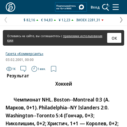
Коммерсантъ
Вход
$ 82,16
€ 94,83
¥ 12,23
IMOEX 2281,31
Предыдущая
С
страница
с
Оставаясь на сайте, вы соглашаетесь с
правилами использования
ОК
куки
Газета «Коммерсантъ»
03.02.2001, 00:00
1K
1 мин.
Результат
Хоккей
Чемпионат NHL. Boston--Montreal 0:3 (А.
Марков, 0+1). Philadelphia--NY Islanders 2:0.
Washington--Toronto 5:4 (Гончар, 0+3;
Николишин, 0+2; Христич, 1+1 — Королев, 0+2;