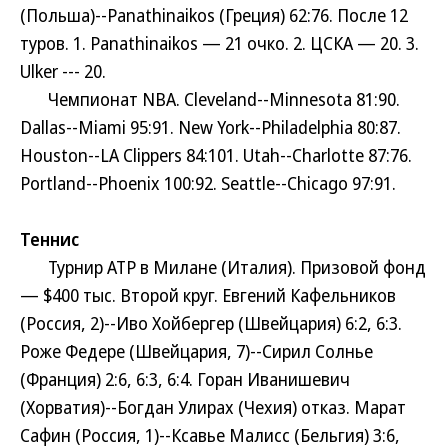
(Польша)--Panathinaikos (Греция) 62:76. После 12
туров. 1. Panathinaikos — 21 очко. 2. ЦСКА — 20. 3.
Ulker --- 20.
Чемпионат NBA. Cleveland--Minnesota 81:90.
Dallas--Miami 95:91. New York--Philadelphia 80:87.
Houston--LA Clippers 84:101. Utah--Charlotte 87:76.
Portland--Phoenix 100:92. Seattle--Chicago 97:91.
Теннис
Турнир ATP в Милане (Италия). Призовой фонд
— $400 тыс. Второй круг. Евгений Кафельников
(Россия, 2)--Иво Хойбергер (Швейцария) 6:2, 6:3.
Роже Федере (Швейцария, 7)--Сирил Солнье
(Франция) 2:6, 6:3, 6:4. Горан Иванишевич
(Хорватия)--Богдан Улирах (Чехия) отказ. Марат
Сафин (Россия, 1)--Ксавье Малисс (Бельгия) 3:6,