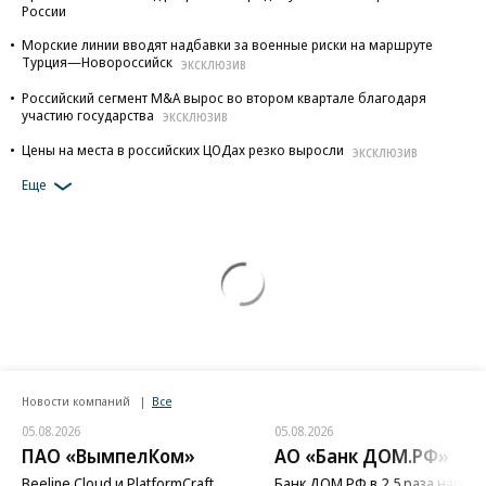
России
Морские линии вводят надбавки за военные риски на маршруте
Турция—Новороссийск
ЭКСКЛЮЗИВ
Российский сегмент M&A вырос во втором квартале благодаря
участию государства
ЭКСКЛЮЗИВ
Цены на места в российских ЦОДах резко выросли
ЭКСКЛЮЗИВ
Еще
Новости компаний
Все
05.08.2026
05.08.2026
ПАО «ВымпелКом»
АО «Банк ДОМ.РФ»
Beeline Cloud и PlatformCraft
Банк ДОМ.РФ в 2,5 раза нараст