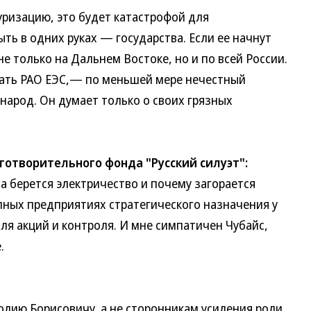
изацию, это будет катастрофой для
ть в одних руках — государства. Если ее начнут
е только на Дальнем Востоке, но и по всей России.
овать РАО ЕЭС,— по меньшей мере нечестный
 народ. Он думает только о своих грязных
готворительного фонда "Русский силуэт":
 берется электричество и почему загорается
пных предприятиях стратегического назначения у
ля акций и контроля. И мне симпатичен Чубайс,
.
ию Борисовичу, а не сторонникам усиления роли