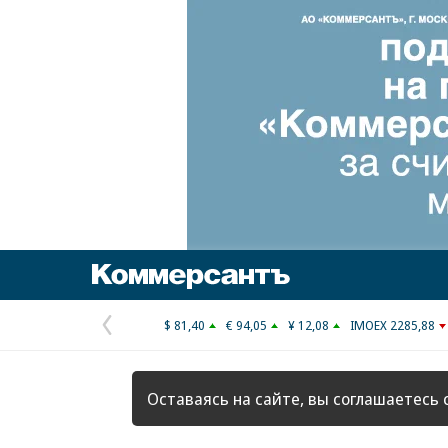
Коммерсантъ
$ 81,40
€ 94,05
¥ 12,08
IMOEX 2285,88
Предыдущая
страница
Оставаясь на сайте, вы соглашаетесь 