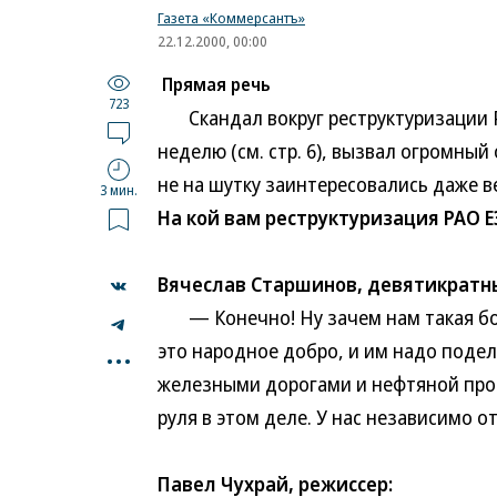
Газета «Коммерсантъ»
22.12.2000, 00:00
Прямая речь
723
Скандал вокруг реструктуризации Р
неделю (см. стр. 6), вызвал огромны
не на шутку заинтересовались даже в
3 мин.
На кой вам реструктуризация РАО Е
Вячеслав Старшинов, девятикратны
— Конечно! Ну зачем нам такая бол
...
это народное добро, и им надо подели
железными дорогами и нефтяной пром
руля в этом деле. У нас независимо о
Павел Чухрай, режиссер: