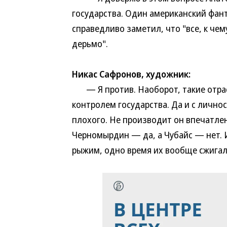
государства. Один американский фан
справедливо заметил, что "все, к чем
дерьмо".
Никас Сафронов, художник:
— Я против. Наоборот, такие отрас
контролем государства. Да и с лично
плохого. Не производит он впечатлен
Черномырдин — да, а Чубайс — нет. И
рыжим, одно время их вообще сжигали