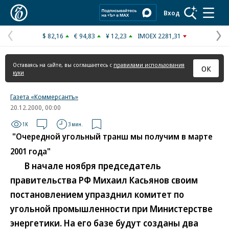
Коммерсантъ
Вход
$ 82,16
€ 94,83
¥ 12,23
IMOEX 2281,31
Предыдущая
С
страница
с
Оставаясь на сайте, вы соглашаетесь с
правилами использования
ОК
куки
Газета «Коммерсантъ»
20.12.2000, 00:00
1K
3 мин.
"Очередной угольный транш мы получим в марте
2001 года"
В начале ноября председатель
правительства РФ Михаил Касьянов своим
постановлением упразднил комитет по
угольной промышленности при Министерстве
энергетики. На его базе будут созданы два