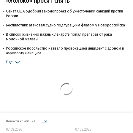
«Яблоко» просят снять
Сенат США одобрил законопроект об ужесточении санкций против
России
Беспилотник атаковал судно под турецким флагом у Новороссийска
В список жизненно важных лекарств попал препарат от рака
молочной железы
Российское посольство назвало провокацией инцидент с дроном в
аэропорту Лейпцига
Еще
Новости компаний
Все
07.08.2026
07.08.2026