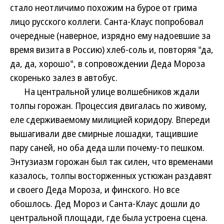
стало неотличимо похожим на бурое от грима
лицо русского коллеги. Санта-Клаус попробовал
очередные (наверное, изрядно ему надоевшие за
время визита в Россию) хлеб-соль и, повторяя "да,
да, да, хорошо", в сопровождении Деда Мороза
скоренько залез в автобус.
На центральной улице волшебников ждали
толпы горожан. Процессия двигалась по живому,
еле сдерживаемому милицией коридору. Впереди
вышагивали две смирные лошадки, тащившие
пару саней, но оба деда шли почему-то пешком.
Энтузиазм горожан был так силен, что временами
казалось, толпы восторженных устюжан раздавят
и своего Деда Мороза, и финского. Но все
обошлось. Дед Мороз и Санта-Клаус дошли до
центральной площади, где была устроена сцена.