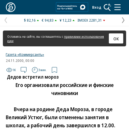
Коммерсантъ
Вход
$ 82,16
€ 94,83
¥ 12,23
IMOEX 2281,31
Предыдущая
С
страница
с
Оставаясь на сайте, вы соглашаетесь с
правилами использования
ОК
куки
Газета «Коммерсантъ»
24.11.2000, 00:00
1K
3 мин.
Дедов встретил мороз
Его организовали российские и финские
чиновники
Вчера на родине Деда Мороза, в городе
Великий Устюг, были отменены занятия в
школах, а рабочий день завершился в 12.00.