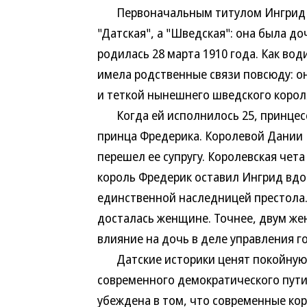
Первоначальным титулом Ингрид В
"Датская", а "Шведская": она была д
родилась 28 марта 1910 года. Как во
имела родственные связи повсюду: о
и теткой нынешнего шведского короля
Когда ей исполнилось 25, принцесс
принца Фредерика. Королевой Дании И
перешел ее супругу. Королевская чета 
король Фредерик оставил Ингрид вдо
единственной наследницей престола.
досталась женщине. Точнее, двум ж
влияние на дочь в деле управления г
Датские историки ценят покойную к
современного демократического пути
убеждена в том, что современные кор