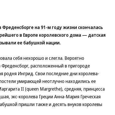
Фреденсборге на 91-м году жизни скончалась
рейшего в Европе королевского дома — датская
зывали ее бабушкой нации.
вала себя нехорошо и слегла. Вероятно
 в Фреденсборг, расположенный в пригороде
ая родня Ингрид. Свои последние дни королева-
у постели умирающей неотлучно находились ее
ргарита II (queen Margrethe), средняя, принцесса
адшая, экс-королева Греции Анна-Мария Греческая
 бабушкой пришли также и десять внуков королевы