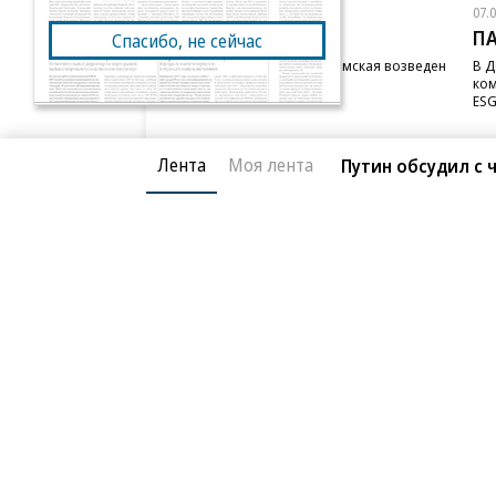
07.08.2026
07.
STONE
П
Спасибо, не сейчас
Бизнес-центр STONE Римская возведен
В Д
в полную высоту
ком
ESG
Лента
Моя лента
Путин обсудил с 
Благотворительный фонд
О «Коммер
Архив
Контакты
18+ реклама
© АО «Коммерсантъ». 127006, Москва, Оружейный пе
Сетевое издание «Коммерсантъ» (доменное имя сайт
Федеральной службой по надзору в сфере связи, и
и массовых коммуникаций (Роскомнадзор), регистра
решения о регистрации: серия
Эл № ФС77-76922
от 1