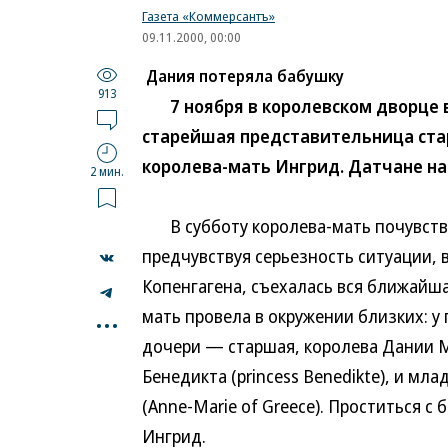
Газета «Коммерсантъ»
09.11.2000, 00:00
Дания потеряла бабушку
913
7 ноября в королевском дворце в 
старейшая представительница ста
королева-мать Ингрид. Датчане на
2 мин.
В субботу королева-мать почувство
предчувствуя серьезность ситуации,
Копенгагена, съехалась вся ближайш
...
мать провела в окружении близких: 
дочери — старшая, королева Дании Ма
Бенедикта (princess Benedikte), и мл
(Anne-Marie of Greece). Проститься с
Ингрид.