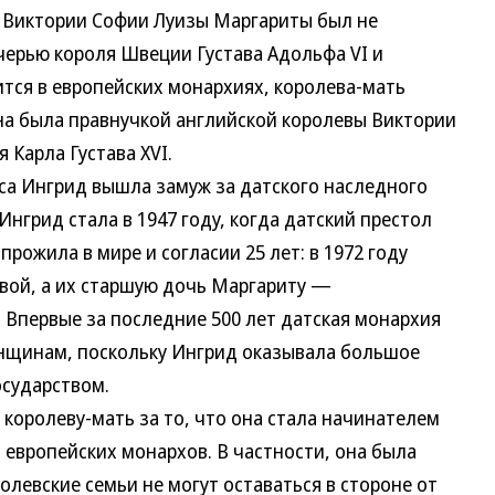
иктории Софии Луизы Маргариты был не
очерью короля Швеции Густава Адольфа VI и
дится в европейских монархиях, королева-мать
на была правнучкой английской королевы Виктории
 Карла Густава XVI.
а Ингрид вышла замуж за датского наследного
нгрид стала в 1947 году, когда датский престол
прожила в мире и согласии 25 лет: в 1972 году
вой, а их старшую дочь Маргариту —
 Впервые за последние 500 лет датская монархия
енщинам, поскольку Ингрид оказывала большое
осударством.
оролеву-мать за то, что она стала начинателем
 европейских монархов. В частности, она была
олевские семьи не могут оставаться в стороне от