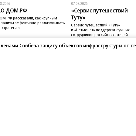
08.2026
07.08.2026
АО ДОМ.РФ
«Сервис путешествий
Туту»
ОМ.РФ рассказали, как крупным
паниям эффективно реализовывать
Сервис путешествий «Туту»
-стратегию
и «Нетмонет» поддержат лучших
сотрудников российских отелей
членами Совбеза защиту объектов инфраструктуры от т
санте»
Реклама
Обратная связь
Вакансии
Правовая информация
Android
E-mail рассылки
реулок д. 41,
тел. +7 (495) 797-69-70.
Партнерские проекты/матери
«Промо» и «Официальное со
а: kommersant.ru) зарегистрировано
нформационных технологий
На kommersant.ru применяют
ционный номер и дата принятия
1 октября 2019 г.