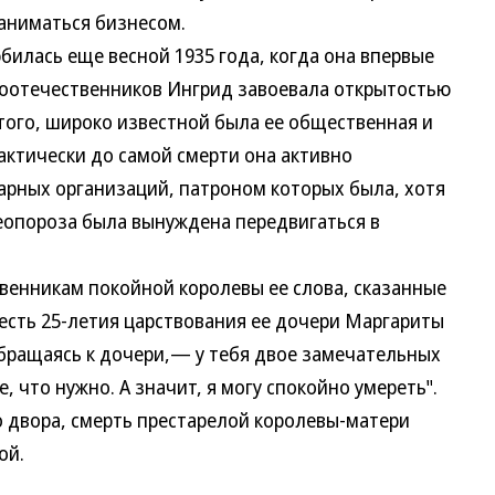
аниматься бизнесом.
ась еще весной 1935 года, когда она впервые
соотечественников Ингрид завоевала открытостью
 того, широко известной была ее общественная и
актически до самой смерти она активно
арных организаций, патроном которых была, хотя
теопороза была вынуждена передвигаться в
нникам покойной королевы ее слова, сказанные
 честь 25-летия царствования ее дочери Маргариты
обращаясь к дочери,— у тебя двое замечательных
, что нужно. А значит, я могу спокойно умереть".
 двора, смерть престарелой королевы-матери
ой.