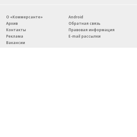
О «Коммерсанте»
Android
Архив
Обратная связь
Контакты
Правовая информация
Реклама
E-mail рассылки
Вакансии
18+
© АО «Коммерсантъ». 127006, Москва, Оружейный переулок д. 41,
тел. +7 (495) 797-69-70.
Сетевое издание «Коммерсантъ» (доменное имя сайта:
kommersant.ru) зарегистрировано Федеральной службой
по надзору в сфере связи, информационных технологий и массовых
коммуникаций (Роскомнадзор), регистрационный номер и дата
принятия решения о регистрации: серия
Эл № ФС77-76922
от 11 октября 2019 г.
Партнерские проекты/материалы, новости компаний, материалы
с пометкой «Промо» и «Официальное сообщение» опубликованы