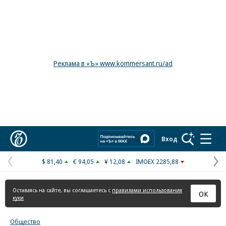
Реклама в «Ъ» www.kommersant.ru/ad
Коммерсантъ
Вход
$ 81,40
€ 94,05
¥ 12,08
IMOEX 2285,88
Предыдущая
С
страница
с
Оставаясь на сайте, вы соглашаетесь с
правилами использования
ОК
куки
Общество