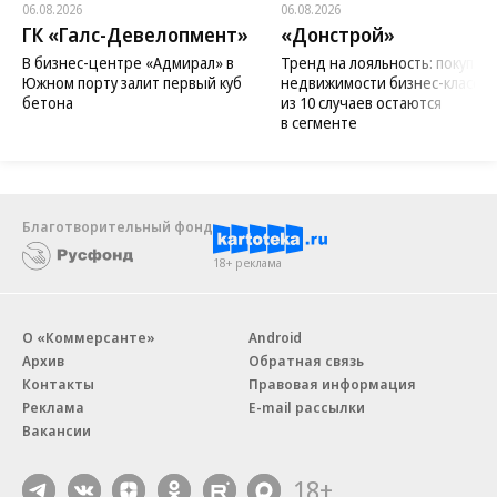
06.08.2026
06.08.2026
ГК «Галс-Девелопмент»
«Донстрой»
В бизнес-центре «Адмирал» в
Тренд на лояльность: покупат
Южном порту залит первый куб
недвижимости бизнес-класса в
бетона
из 10 случаев остаются
в сегменте
Благотворительный фонд
18+ реклама
О «Коммерсанте»
Android
Архив
Обратная связь
Контакты
Правовая информация
Реклама
E-mail рассылки
Вакансии
18+