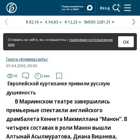
Коммерсантъ
Вход
$ 82,16
€ 94,83
¥ 12,23
IMOEX 2281,31
Предыдущая
С
страница
с
Оставаясь на сайте, вы соглашаетесь с
правилами использования
ОК
куки
Газета «Коммерсантъ»
05.04.2000, 00:00
1K
2 мин.
Европейской куртизанке привили русскую
душевность
В Мариинском театре завершились
премьерные спектакли английского
драмбалета Кеннета Макмиллана "Манон". В
четырех составах в роли Манон вышли
Алтынай Асылмуратова, Диана Вишнева,