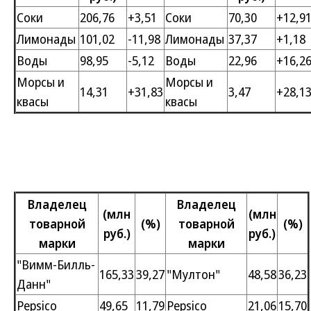
Соки
206,76
+3,51
Соки
70,30
+12,9
Лимонады
101,02
-11,98
Лимонады
37,37
+1,18
Воды
98,95
-5,12
Воды
22,96
+16,2
Морсы и
Морсы и
14,31
+31,83
3,47
+28,1
квасы
квасы
Владелец
Владелец
(млн
(млн
товарной
(%)
товарной
(%)
руб.)
руб.)
марки
марки
"Вимм-Билль-
165,33
39,27
"Мултон"
48,58
36,23
Данн"
Pepsico
49,65
11,79
Pepsico
21,06
15,70