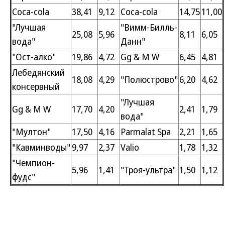
Coca-cola
38,41
9,12
Coca-cola
14,75
11,00
"Лучшая
"Вимм-Билль-
25,08
5,96
8,11
6,05
вода"
Данн"
"Ост-алко"
19,86
4,72
Gg & M W
6,45
4,81
Лебедянский
18,08
4,29
"Полюстрово"
6,20
4,62
консервный
"Лучшая
Gg & M W
17,70
4,20
2,41
1,79
вода"
"Мултон"
17,50
4,16
Parmalat Spa
2,21
1,65
"Кавминводы"
9,97
2,37
Valio
1,78
1,32
"Чемпион-
5,96
1,41
"Троя-ультра"
1,50
1,12
фудс"