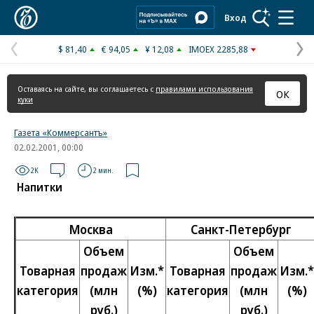
Коммерсантъ
Вход
$ 81,40
€ 94,05
¥ 12,08
IMOEX 2285,88
Предыдущая
С
страница
с
Оставаясь на сайте, вы соглашаетесь с
правилами использования
ОК
куки
Газета «Коммерсантъ»
02.02.2001, 00:00
2K
2 мин.
Напитки
Москва
Санкт-Петербург
Объем
Объем
Товарная
продаж
Изм.*
Товарная
продаж
Изм.*
категория
(млн
(%)
категория
(млн
(%)
руб.)
руб.)