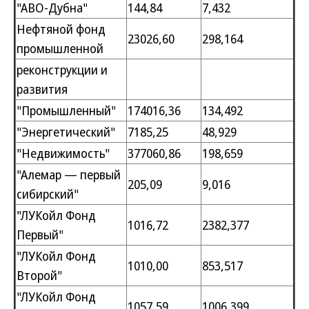
"АВО-Дубна"
144,84
7,432
Нефтяной фонд
23026,60
298,164
промышленной
реконструкции и
развития
"Промышленный"
174016,36
134,492
"Энергетический"
7185,25
48,929
"Недвижимость"
377060,86
198,659
"Алемар — первый
205,09
9,016
сибирский"
"ЛУКойл Фонд
1016,72
2382,377
Первый"
"ЛУКойл Фонд
1010,00
853,517
Второй"
"ЛУКойл Фонд
1057,59
1006,399