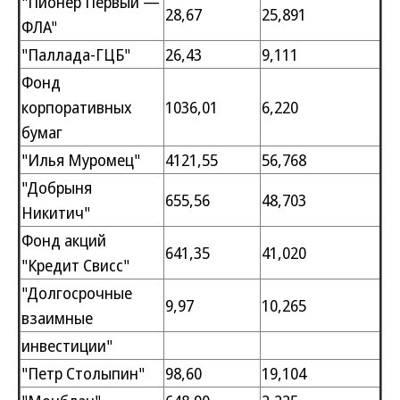
"Пионер Первый —
28,67
25,891
ФЛА"
"Паллада-ГЦБ"
26,43
9,111
Фонд
корпоративных
1036,01
6,220
бумаг
"Илья Муромец"
4121,55
56,768
"Добрыня
655,56
48,703
Никитич"
Фонд акций
641,35
41,020
"Кредит Свисс"
"Долгосрочные
9,97
10,265
взаимные
инвестиции"
"Петр Столыпин"
98,60
19,104