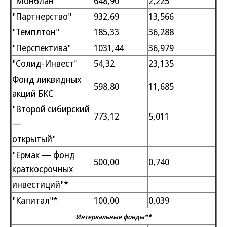
"Монблан"
648,90
2,225
"Партнерство"
932,69
13,566
"Темплтон"
185,33
36,288
"Перспектива"
1031,44
36,979
"Солид-Инвест"
54,32
23,135
Фонд ликвидных
598,80
11,685
акций БКС
"Второй сибирский
773,12
5,011
—
открытый"
"Ермак — фонд
500,00
0,740
краткосрочных
инвестиций"*
"Капитал"*
100,00
0,039
Интервальные фонды**