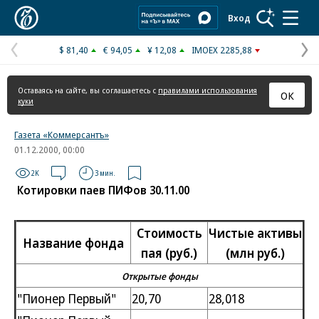
Коммерсантъ
Вход
$ 81,40
€ 94,05
¥ 12,08
IMOEX 2285,88
Предыдущая
С
страница
с
Оставаясь на сайте, вы соглашаетесь с
правилами использования
ОК
куки
Газета «Коммерсантъ»
01.12.2000, 00:00
2K
3 мин.
Котировки паев ПИФов 30.11.00
Стоимость
Чистые активы
Название фонда
пая (руб.)
(млн руб.)
Открытые фонды
"Пионер Первый"
20,70
28,018