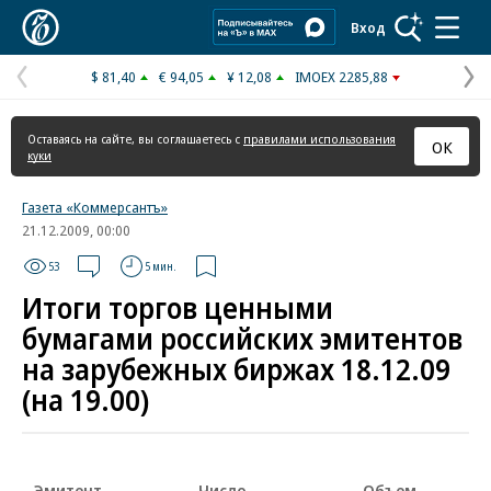
Коммерсантъ
Вход
$ 81,40
€ 94,05
¥ 12,08
IMOEX 2285,88
Предыдущая
С
страница
с
Оставаясь на сайте, вы соглашаетесь с
правилами использования
ОК
куки
Газета «Коммерсантъ»
21.12.2009, 00:00
53
5 мин.
Итоги торгов ценными
бумагами российских эмитентов
на зарубежных биржах 18.12.09
(на 19.00)
Эмитент
Число
Объем