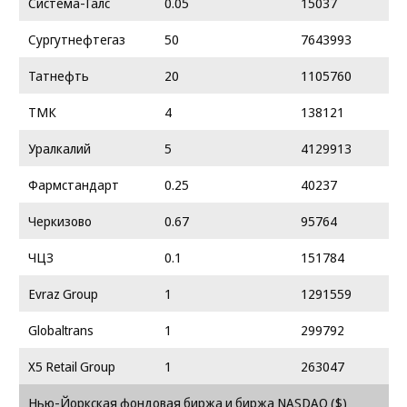
Система-Галс
0.05
15037
Сургутнефтегаз
50
7643993
Татнефть
20
1105760
ТМК
4
138121
Уралкалий
5
4129913
Фармстандарт
0.25
40237
Черкизово
0.67
95764
ЧЦЗ
0.1
151784
Evraz Group
1
1291559
Globaltrans
1
299792
X5 Retail Group
1
263047
Нью-Йоркская фондовая биржа и биржа NASDAQ ($)