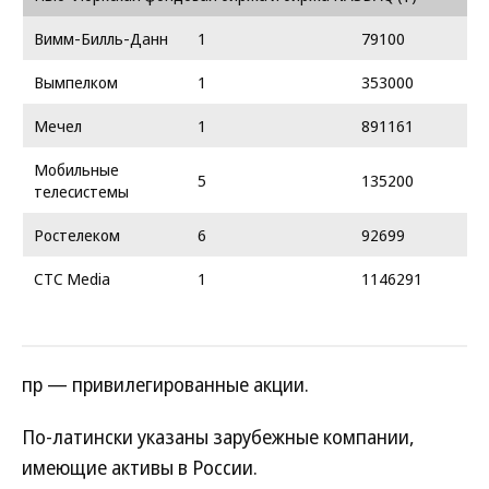
Вимм-Билль-Данн
1
79100
Вымпелком
1
353000
Мечел
1
891161
Мобильные
5
135200
телесистемы
Ростелеком
6
92699
CTC Media
1
1146291
пр — привилегированные акции.
По-латински указаны зарубежные компании,
имеющие активы в России.