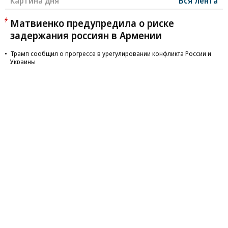
Картина дня
Вся лента
Матвиенко предупредила о риске
задержания россиян в Армении
Трамп сообщил о прогрессе в урегулировании конфликта России и
Украины
Правительство разработало параметры определения
национального ИИ
ЭКСКЛЮЗИВ
Путин разрешил полностью приватизировать аэропорт
Шереметьево
Дизтопливо в Европе подорожало до максимума с
апреля
ЭКСКЛЮЗИВ
Еще