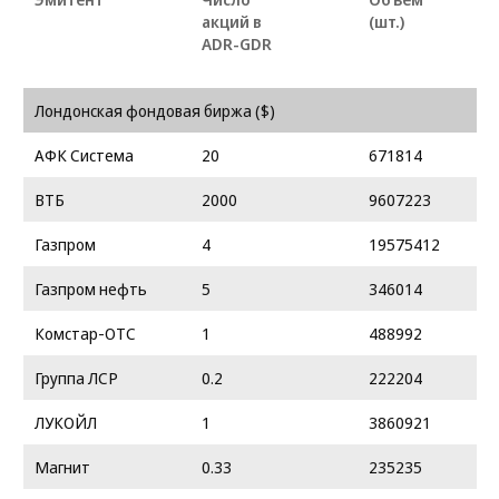
акций в
(шт.)
ADR-GDR
Лондонская фондовая биржа ($)
АФК Система
20
671814
ВТБ
2000
9607223
Газпром
4
19575412
Газпром нефть
5
346014
Комстар-ОТС
1
488992
Группа ЛСР
0.2
222204
ЛУКОЙЛ
1
3860921
Магнит
0.33
235235