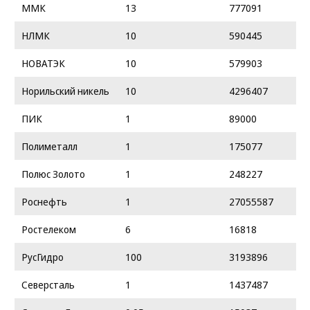
ММК
13
777091
НЛМК
10
590445
НОВАТЭК
10
579903
Норильский никель
10
4296407
ПИК
1
89000
Полиметалл
1
175077
Полюс Золото
1
248227
Роснефть
1
27055587
Ростелеком
6
16818
РусГидро
100
3193896
Северсталь
1
1437487