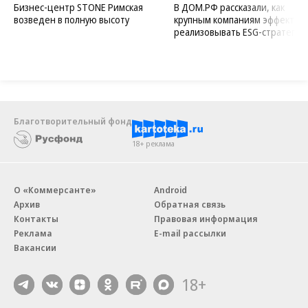
Бизнес-центр STONE Римская
В ДОМ.РФ рассказали, как
возведен в полную высоту
крупным компаниям эффектив
реализовывать ESG-стратегию
Благотворительный фонд
18+ реклама
О «Коммерсанте»
Android
Архив
Обратная связь
Контакты
Правовая информация
Реклама
E-mail рассылки
Вакансии
18+