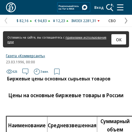
Коммерсантъ
Вход
$ 82,16
€ 94,83
¥ 12,23
IMOEX 2281,31
СВО
Предыдущая
С
страница
с
Оставаясь на сайте, вы соглашаетесь с
правилами использования
ОК
куки
Газета «Коммерсантъ»
23.03.1996, 00:00
626
3 мин.
Биржевые цены основных сырьевых товаров
Цены на основные биржевые товары в России
Суммарный
Наименование
Средневзвешенная
объем