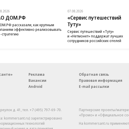
08.2026
07.08.2026
АО ДОМ.РФ
«Сервис путешествий
Туту»
ОМ.РФ рассказали, как крупным
паниям эффективно реализовывать
Сервис путешествий «Туту»
-стратегию
и «Нетмонет» поддержат лучших
сотрудников российских отелей
санте»
Реклама
Обратная связь
Вакансии
Правовая информация
Android
E-mail рассылки
реулок д. 41,
тел. +7 (495) 797-69-70.
Партнерские проекты/матери
«Промо» и «Официальное со
а: kommersant.ru) зарегистрировано
нформационных технологий
На kommersant.ru применяют
ционный номер и дата принятия