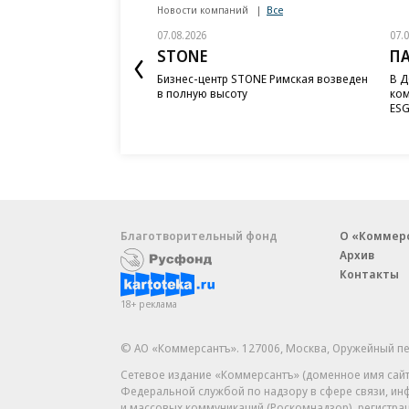
Новости компаний
Все
07.08.2026
07.
STONE
П
Бизнес-центр STONE Римская возведен
В Д
в полную высоту
ком
ESG
Благотворительный фонд
О «Коммер
Архив
Контакты
18+ реклама
© АО «Коммерсантъ». 127006, Москва, Оружейный пе
Сетевое издание «Коммерсантъ» (доменное имя сайт
Федеральной службой по надзору в сфере связи, и
и массовых коммуникаций (Роскомнадзор), регистра