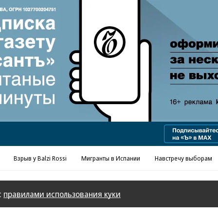
Реклама в «Ъ» www.kommersant.ru/ad
Взрыв у Balzi Rossi
Мигранты в Испании
Навстречу выборам
с
правилами использования куки