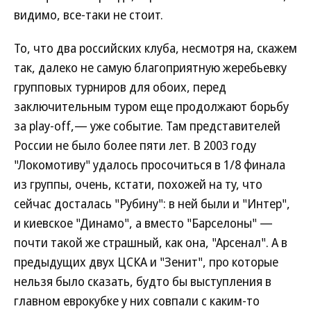
видимо, все-таки не стоит.
То, что два российских клуба, несмотря на, скажем
так, далеко не самую благоприятную жеребьевку
групповых турниров для обоих, перед
заключительным туром еще продолжают борьбу
за play-off,— уже событие. Там представителей
России не было более пяти лет. В 2003 году
"Локомотиву" удалось просочиться в 1/8 финала
из группы, очень, кстати, похожей на ту, что
сейчас досталась "Рубину": в ней были и "Интер",
и киевское "Динамо", а вместо "Барселоны" —
почти такой же страшный, как она, "Арсенал". А в
предыдущих двух ЦСКА и "Зенит", про которые
нельзя было сказать, будто бы выступления в
главном еврокубке у них совпали с каким-то