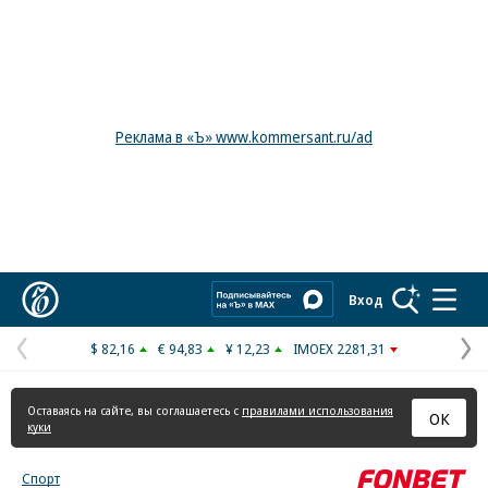
Реклама в «Ъ» www.kommersant.ru/ad
Коммерсантъ
Вход
$ 82,16
€ 94,83
¥ 12,23
IMOEX 2281,31
Предыдущая
С
страница
с
Оставаясь на сайте, вы соглашаетесь с
правилами использования
ОК
куки
Спорт