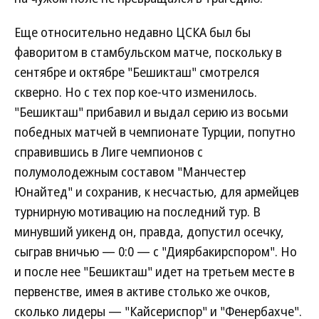
Еще относительно недавно ЦСКА был бы
фаворитом в стамбульском матче, поскольку в
сентябре и октябре "Бешикташ" смотрелся
скверно. Но с тех пор кое-что изменилось.
"Бешикташ" прибавил и выдал серию из восьми
победных матчей в чемпионате Турции, попутно
справившись в Лиге чемпионов с
полумолодежным составом "Манчестер
Юнайтед" и сохранив, к несчастью, для армейцев
турнирную мотивацию на последний тур. В
минувший уикенд он, правда, допустил осечку,
сыграв вничью — 0:0 — с "Диярбакирспором". Но
и после нее "Бешикташ" идет на третьем месте в
первенстве, имея в активе столько же очков,
сколько лидеры — "Кайсериспор" и "Фенербахче".