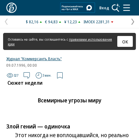
Коммерсантъ
Вход
$ 82,16
€ 94,83
¥ 12,23
IMOEX 2281,31
Предыдущая
С
страница
с
Оставаясь на сайте, вы соглашаетесь с
правилами использования
ОК
куки
Журнал "Коммерсантъ Власть"
09.07.1996, 00:00
327
3 мин.
Сюжет недели
Всемирные угрозы миру
Злой гений — одиночка
Этот никогда не воплощавшийся, но реально