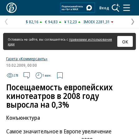
Коммерсантъ
Вход
$ 82,16
€ 94,83
¥ 12,23
IMOEX 2281,31
Предыдущая
С
страница
с
Оставаясь на сайте, вы соглашаетесь с
правилами использования
ОК
куки
Газета «Коммерсантъ»
10.02.2009, 00:00
278
1 мин.
Посещаемость европейских
кинотеатров в 2008 году
выросла на 0,3%
Конъюнктура
Самое значительное в Европе увеличение