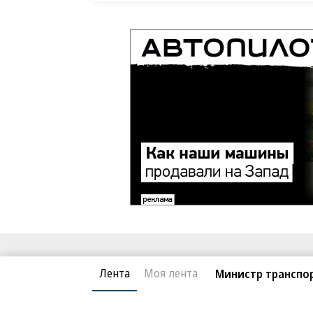
Благотворительный фонд
О «Коммер
Лента
Моя лента
Министр транспор
Архив
Контакты
18+ реклама