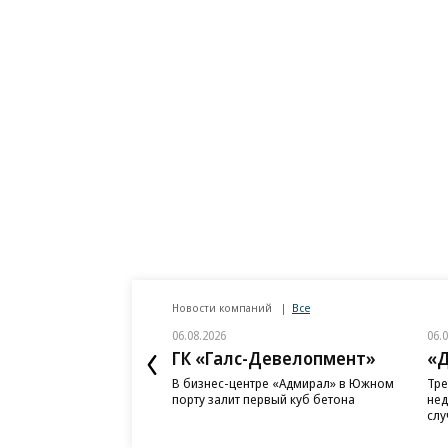
Новости компаний
Все
06.08.2026
06.
ГК «Галс-Девелопмент»
«Д
В бизнес-центре «Адмирал» в Южном
Тре
порту залит первый куб бетона
нед
слу