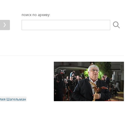
поиск по архиву:
лия Шагельман