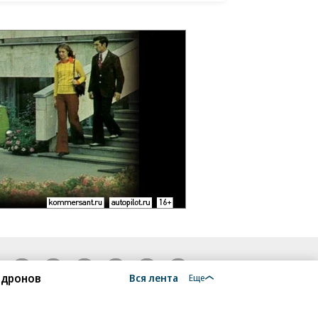
18+
 дронов
Вся лента
Еще