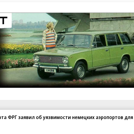
санте»
Реклама
Обратная связь
та ФРГ заявил об уязвимости немецких аэропортов для
Вакансии
Правовая информация
Android
E-mail рассылки