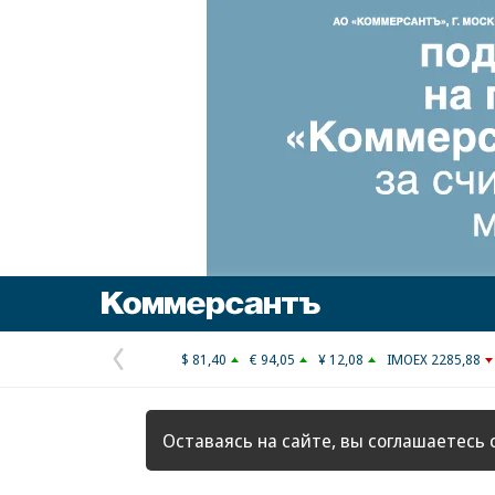
Коммерсантъ
$ 81,40
€ 94,05
¥ 12,08
IMOEX 2285,88
Предыдущая
страница
Оставаясь на сайте, вы соглашаетесь 