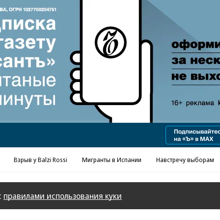
Реклама в «Ъ» www.kommersant.ru/ad
Взрыв у Balzi Rossi
Мигранты в Испании
Навстречу выборам
с
правилами использования куки