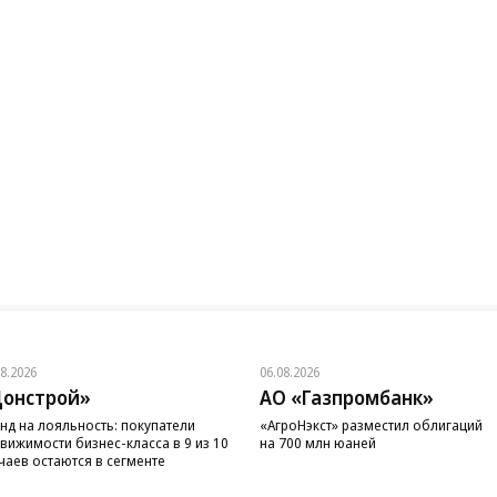
08.2026
06.08.2026
онстрой»
АО «Газпромбанк»
нд на лояльность: покупатели
«АгроНэкст» разместил облигаций
вижимости бизнес-класса в 9 из 10
на 700 млн юаней
чаев остаются в сегменте