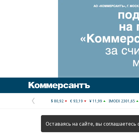
Коммерсантъ
$ 80,92
€ 93,19
¥ 11,99
IMOEX 2301,65
Предыдущая
страница
Оставаясь на сайте, вы соглашаетесь 