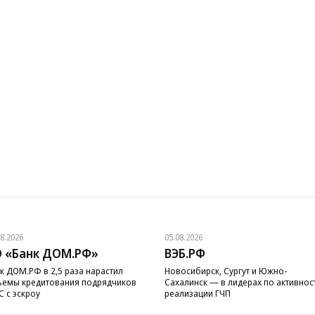
08.2026
05.08.2026
 «Банк ДОМ.РФ»
ВЭБ.РФ
к ДОМ.РФ в 2,5 раза нарастил
Новосибирск, Сургут и Южно-
емы кредитования подрядчиков
Сахалинск — в лидерах по активнос
 с эскроу
реализации ГЧП