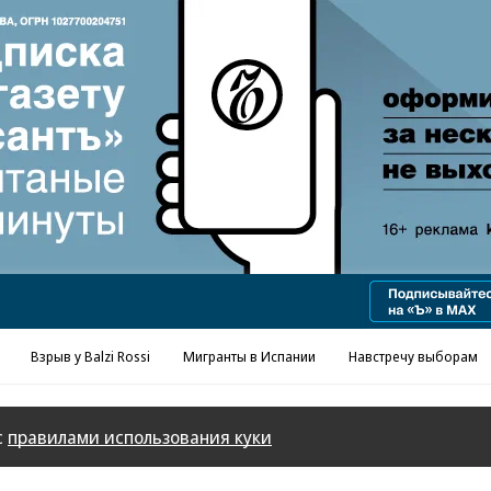
Реклама в «Ъ» www.kommersant.ru/ad
Взрыв у Balzi Rossi
Мигранты в Испании
Навстречу выборам
с
правилами использования куки