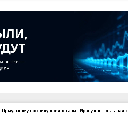
санте»
Реклама
Обратная связь
по Ормузскому проливу предоставит Ирану контроль над 
Вакансии
Правовая информация
Android
E-mail рассылки