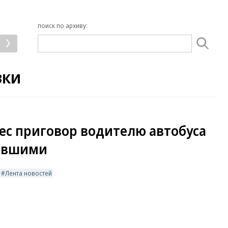
поиск по архиву:
зки
ес приговор водителю автобуса
давшими
Лента новостей