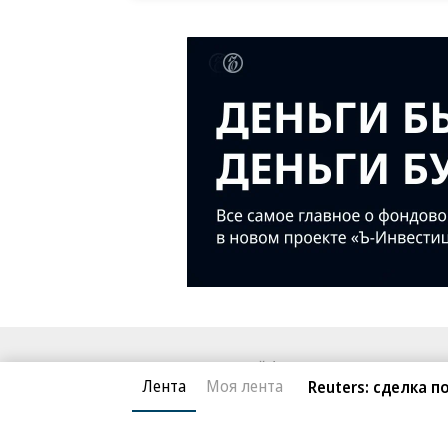
Благотворительный фонд
О «Коммер
Лента
Моя лента
Reuters: сделка 
Архив
Контакты
18+ реклама