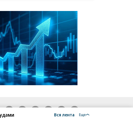
18+
судами
Вся лента
Еще