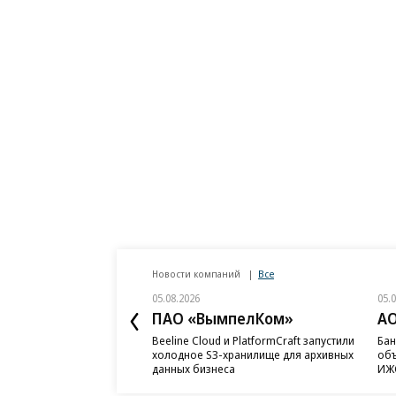
Новости компаний
Все
05.08.2026
05.
ПАО «ВымпелКом»
АО
Beeline Cloud и PlatformCraft запустили
Бан
холодное S3-хранилище для архивных
объ
данных бизнеса
ИЖС