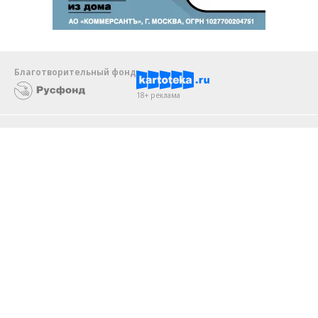
Благотворительный фонд
18+ реклама
О «Коммерсанте»
Android
Архив
Обратная связь
Контакты
Правовая информация
Реклама
E-mail рассылки
Вакансии
18+
© АО «Коммерсантъ». 127006, Москва, Оружейный переулок д. 41,
тел. +7 (495) 797-69-70.
Сетевое издание «Коммерсантъ» (доменное имя сайта: