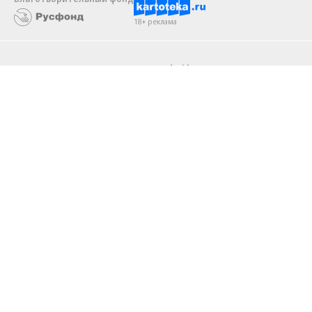
18+ реклама
О «Коммерсанте»
Android
Архив
Обратная связь
Контакты
Правовая информация
Реклама
E-mail рассылки
Вакансии
18+
© АО «Коммерсантъ». 127006, Москва, Оружейный переулок д. 41,
тел. +7 (495) 797-69-70.
Сетевое издание «Коммерсантъ» (доменное имя сайта:
kommersant.ru) зарегистрировано Федеральной службой
по надзору в сфере связи, информационных технологий и массовых
коммуникаций (Роскомнадзор), регистрационный номер и дата
принятия решения о регистрации: серия
Эл № ФС77-76922
от 11 октября 2019 г.