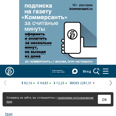
Реклама в «Ъ» www.kommersant.ru/ad
Коммерсантъ
Вход
$ 82,16
€ 94,83
¥ 12,23
IMOEX 2281,31
Предыдущая
С
страница
с
Оставаясь на сайте, вы соглашаетесь с
правилами использования
ОК
куки
Урал